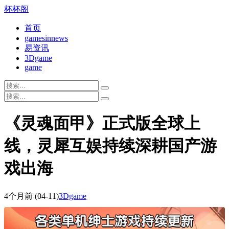
杯杯阁
首页
gamesinnews
易资讯
3Dgame
game
《灵魂面甲》正式版全球上
线，灵犀互娱持续深耕国产游
戏出海
4个月前
(04-11)
3Dgame