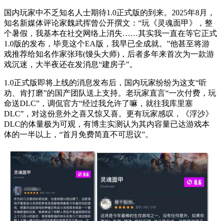
国内玩家中不乏知名人士期待1.0正式版的到来。2025年8月，
知名新媒体评论家魏武挥曾公开撰文：“玩《灵魂面甲》，整
个暑假，我基本在社交网络上消失……其实我一直在等它正式
1.0版的发布，毕竟这个EA版，我早已全成就。”他甚至将游
戏推荐给知名作家张玮(馒头大师)，后者多年来首次为一款游
戏沉迷，大半夜还在发消息“建房子”。
1.0正式版即将上线的消息发布后，国内玩家纷纷为这支“听
劝、肯打磨”的国产团队送上支持。老玩家直言“一次付费，玩
命送DLC”，调侃官方“经过我允许了嘛，就往我库里塞
DLC”，对这份意外之喜又惊又喜。更有玩家感叹，《浮沙》
DLC的体量极为可观，有博主实测认为其内容量已达游戏本
体的一半以上，“首月免费简直不可思议”。