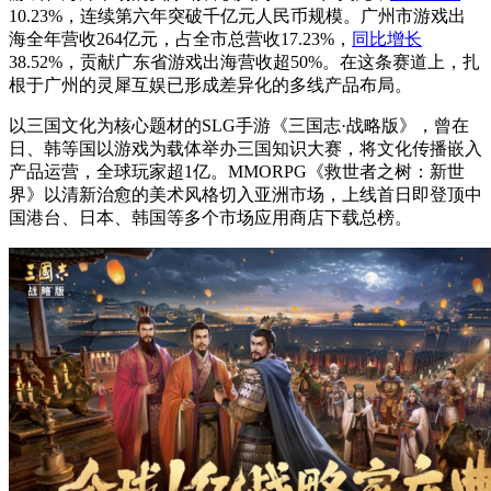
10.23%，连续第六年突破千亿元人民币规模。广州市游戏出
海全年营收264亿元，占全市总营收17.23%，
同比增长
38.52%，贡献广东省游戏出海营收超50%。在这条赛道上，扎
根于广州的灵犀互娱已形成差异化的多线产品布局。
以三国文化为核心题材的SLG手游《三国志·战略版》，曾在
日、韩等国以游戏为载体举办三国知识大赛，将文化传播嵌入
产品运营，全球玩家超1亿。MMORPG《救世者之树：新世
界》以清新治愈的美术风格切入亚洲市场，上线首日即登顶中
国港台、日本、韩国等多个市场应用商店下载总榜。