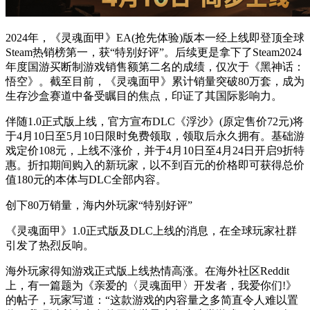
2024年，《灵魂面甲》EA(抢先体验)版本一经上线即登顶全球
Steam热销榜第一，获“特别好评”。后续更是拿下了Steam2024
年度国游买断制游戏销售额第二名的成绩，仅次于《黑神话：
悟空》。截至目前，《灵魂面甲》累计销量突破80万套，成为
生存沙盒赛道中备受瞩目的焦点，印证了其国际影响力。
伴随1.0正式版上线，官方宣布DLC《浮沙》(原定售价72元)将
于4月10日至5月10日限时免费领取，领取后永久拥有。基础游
戏定价108元，上线不涨价，并于4月10日至4月24日开启9折特
惠。折扣期间购入的新玩家，以不到百元的价格即可获得总价
值180元的本体与DLC全部内容。
创下80万销量，海内外玩家“特别好评”
《灵魂面甲》1.0正式版及DLC上线的消息，在全球玩家社群
引发了热烈反响。
海外玩家得知游戏正式版上线热情高涨。在海外社区Reddit
上，有一篇题为《亲爱的〈灵魂面甲〉开发者，我爱你们!》
的帖子，玩家写道：“这款游戏的内容量之多简直令人难以置