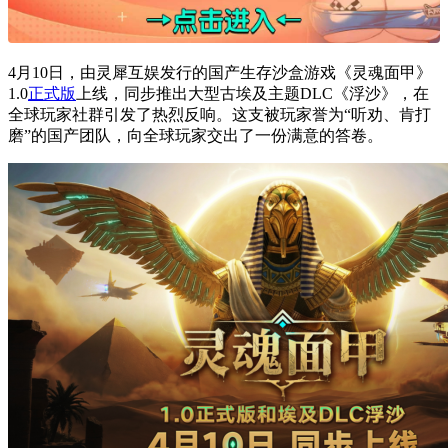
4月10日，由灵犀互娱发行的国产生存沙盒游戏《灵魂面甲》
1.0
正式版
上线，同步推出大型古埃及主题DLC《浮沙》，在
全球玩家社群引发了热烈反响。这支被玩家誉为“听劝、肯打
磨”的国产团队，向全球玩家交出了一份满意的答卷。