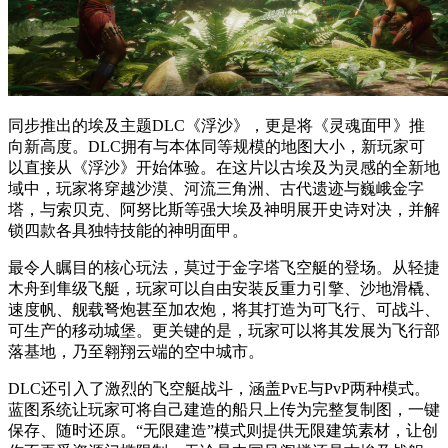
同步推出的埃及主题DLC《浮沙》，更是将《灵魂面甲》推
向新高度。DLC拥有与本体同等规模的地图大小，新玩家可
以直接从《浮沙》开始体验。在这片以古埃及为灵感的全新地
域中，玩家将穿越沙漠、河流三角洲、古代遗迹与巍峨金字
塔，与索贝克、阿努比斯等强大埃及神明展开史诗对决，并解
锁四款各具独特技能的神明面甲。
最令人瞩目的核心玩法，莫过于金字塔飞空艇的登场。从轻捷
木舟到隼级飞艇，玩家可以自由安装反重力引擎、沙地滑橇、
速度帆、舰载弩炮甚至加农炮，将其打造为可飞行、可战斗、
可生产的移动城堡。更关键的是，玩家可以将其发展为飞行部
落基地，乃至翱翔云端的空中城市。
DLC还引入了激烈的飞空艇战斗，涵盖PvE与PvP两种模式。
蓝图系统让玩家可将自己建造的船只上传为完整复制图，一键
保存、随时还原。“无限建造”模式则提供无限建筑素材，让创