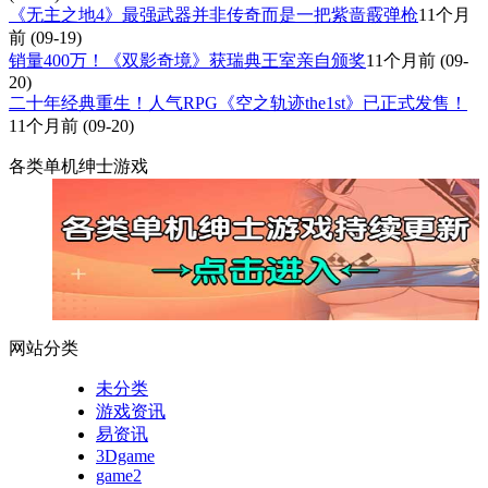
《无主之地4》最强武器并非传奇而是一把紫啬霰弹枪
11个月
前
(09-19)
销量400万！《双影奇境》获瑞典王室亲自颁奖
11个月前
(09-
20)
二十年经典重生！人气RPG《空之轨迹the1st》已正式发售！
11个月前
(09-20)
各类单机绅士游戏
网站分类
未分类
游戏资讯
易资讯
3Dgame
game2