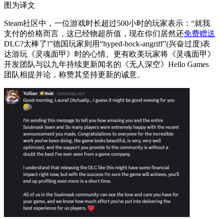
图为译文
Steam社区中，一位游戏时长超过500小时的玩家表示：“就我
支付的价格而言，这已经物超所值，现在你们居然还
免费赠送
DLC?太棒了!”德国玩家则用“hyped-bock-angriff”(兴奋过度)表
达游玩《灵魂面甲》时的心情。更有欧美玩家将《灵魂面甲》
开发团队与以九年持续更新闻名的《无人深空》Hello Games
团队相提并论，称赞其坚持更新的诚意。