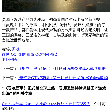
灵犀互娱以产品力为驱动，勾勒着国产游戏出海的新面貌，
《灵魂面甲》的故事，才刚刚从1.0开始。灵犀互娱旗下的每
一款产品，都在尝试用现代游戏的方式重新讲述古老文明，让
三国的谋略、三星堆的神秘、古埃及的史诗，以玩家熟悉的语
言抵达世界各地。
标签:
游戏
微博
QQ
微信
豆瓣
QQ空间
领英
返回列表
上一篇：
《坦克世界：Heat》4月16日内测免费战术载具射击
下一篇：
"奇幻版GTA"梦碎《第一后裔》开发商神秘新作取消
“《灵魂面甲》正式版全球上线，灵犀互娱持续深耕国产游戏
出海” 的相关文章
Gearbox分享《无主之地4》优化技巧：开启DLSS？
11个月前
(09-16)