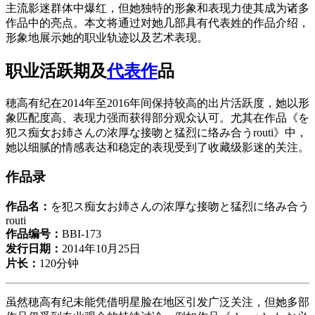
主流影迷群体中爆红，但她独特的形象和表现力使其成为诸多
作品中的亮点。本文将通过对她几部具有代表姓的作品介绍，
形象地展示她的职业轨迹以及艺术表现。
职业活跃期及
代表作
品
穂高有纪在2014年至2016年间保持较高的出片活跃度，她以形
象匹配度高、表现力强而获得部分观众认可。尤其在作品《を
犯ス痴女お姉さんの浓厚な接吻と猛烈に络み合うrouti》中，
她以细腻的情感表达和稳定的表现受到了收藏级影迷的关注。
作品录
作品名：
を犯ス痴女お姉さんの浓厚な接吻と猛烈に络み合う
routi
作品编号：
BBI-173
发行日期：
2014年10月25日
片长：
120分钟
虽然穂高有纪未能凭借明星脸在地区引发广泛关注，但她多部