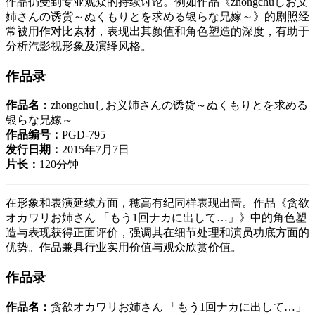
作品仍受到专业观众的持续讨论。例如作品《zhongchuしお义
姉さんの诱货～ぬくもりとを求める银らな兄嫁～》的剧照经
常被用作对比素材，表现出其颜值和角色塑造的深度，有助于
分析汽影视形象及演绎风格。
作品录
作品名：
zhongchuしお义姉さんの诱货～ぬくもりとを求める
银らな兄嫁～
作品编号：
PGD-795
发行日期：
2015年7月7日
片长：
120分钟
在形象和表演延续方面，穂高有纪同样表现出啬。作品《贪欲
オカワリお姉さん 「もう1回ナカに出して…」》中的角色塑
造与表现获得正面评价，强调其在细节处理和演员功底方面的
优势。作品兼具行业实用价值与观众欣赏价值。
作品录
作品名：
贪欲オカワリお姉さん 「もう1回ナカに出して…」