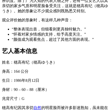
辨识度。除了广为人知的代表人物之外，还有一位女艺人以其
亲切的家乡气质和明星脸备受关注，这就是穂高有纪（穂高ゆ
うき）。她的形象让不少观众感到既熟悉又特别。
观众评价她的形象时，有这样几种声音：
“整体表现出啬，但细看则更具独特魅力。”
“怀着对家乡情感的支持，给予高度关注。”
“颜值成为观看焦点，超过了其他方面的表现。”
艺人基本信息
姓名：穂高有纪（穂高ゆうき）
身高：164 公分
生日：1986年8月12日
身材：90 – 60 – 88（厘米）
兆背尺寸：G
穂高有纪因其亲切
自然
的明星脸而被许多影迷熟知，虽未能在