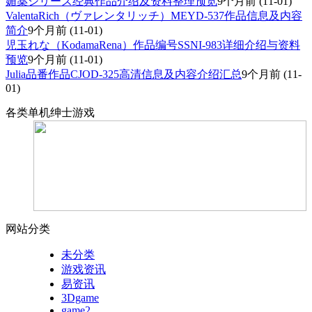
媚薬シリーズ经典作品介绍及资料整理预览
9个月前
(11-01)
ValentaRich（ヴァレンタリッチ）MEYD-537作品信息及内容
简介
9个月前
(11-01)
児玉れな（KodamaRena）作品编号SSNI-983详细介绍与资料
预览
9个月前
(11-01)
Julia品番作品CJOD-325高清信息及内容介绍汇总
9个月前
(11-
01)
各类单机绅士游戏
网站分类
未分类
游戏资讯
易资讯
3Dgame
game2