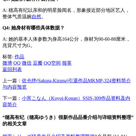
A: 穂高有纪以亲和的明星脸闻名，形象接近部分地区艺人，
整体气质温婉
自然
。
Q4: 她身材有哪些具体数据？
A: 她的基本人体参数为身高164公分，身材为90-60-88厘米，
兆背尺寸为G。
标签:
作品
微博
QQ
微信
豆瓣
QQ空间
领英
返回列表
上一篇：
佐仓绊(Sakura-Kizuna)引退作品MKMP-324资料简介
与内容预览
下一篇：
小宵こなん（Koyoi-Konan）SSIS-309作品资料及内
容简介
“穂高有纪（穂高ゆうき）很新作品品番介绍与详细资料整理”
的相关文章