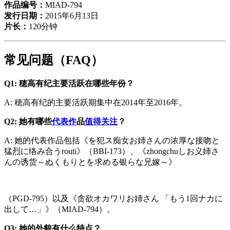
作品编号：
MIAD-794
发行日期：
2015年6月13日
片长：
120分钟
常见问题（FAQ）
Q1: 穂高有纪主要活跃在哪些年份？
A: 穂高有纪的主要活跃期集中在2014年至2016年。
Q2: 她有哪些
代表作
品
值得关注
？
A: 她的代表作品包括《を犯ス痴女お姉さんの浓厚な接吻と
猛烈に络み合うrouti》（BBI-173）、《zhongchuしお义姉さ
んの诱货～ぬくもりとを求める银らな兄嫁～》
（PGD-795）以及《贪欲オカワリお姉さん 「もう1回ナカに
出して…」》（MIAD-794）。
Q3: 她的外貌有什么特点？