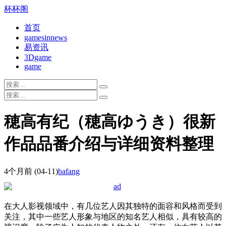
杯杯阁
首页
gamesinnews
易资讯
3Dgame
game
穂高有纪（穂高ゆうき）很新
作品品番介绍与详细资料整理
4个月前
(04-11)
bafang
在大人影视领域中，有几位艺人因其独特的面容和风格而受到
关注，其中一些艺人形象与地区的知名艺人相似，具有较高的