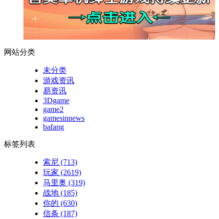
网站分类
未分类
游戏资讯
易资讯
3Dgame
game2
gamesinnews
bafang
标签列表
索尼
(713)
玩家
(2619)
马里奥
(319)
战地
(185)
你的
(630)
信条
(187)