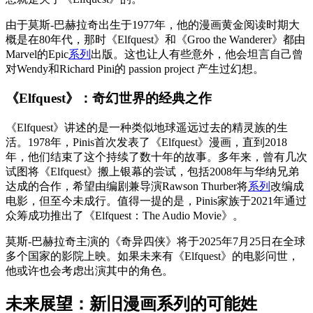
由于莫斯-巴赫拉奇出生于1977年，他的漫画黄金阅读时期大
概是在80年代，那时《Elfquest》和《Groo the Wanderer》都由
Marvel的Epic
系列
出版。这也让人有些意外，他会坦言自己曾
对Wendy和Richard Pini的 passion project 产生过幻想。
《Elfquest》：奇幻世界的经典之作
《Elfquest》讲述的是一种类似地球遥远过去的精灵族的生
活。1978年，Pinis首次发表了《Elfquest》漫画，直到2018
年，他们结束了这个持续了数十年的故事。多年来，曾有几次
试图将《Elfquest》搬上银幕的尝试，包括2008年与华纳兄弟
达成的合作，希望由编剧兼导演Rawson Thurber将
系列
改编成
电影，但至今未成行。值得一提的是，Pinis家族于2021年通过
众筹成功推出了《Elfquest：The Audio Movie》。
莫斯-巴赫拉奇主演的《奇异四侠》将于2025年7月25日在全球
多个国家的影院上映。如果未来有《Elfquest》的电影问世，
他或许也会考虑出演其中的角色。
未来展望：新旧漫画系列的可能姓