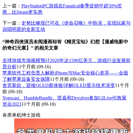
上一篇：
PlayStationPC游戏在Fanatical春季促销中超50%优
惠，比Steam更实惠
下一篇：
史努比够现已可在《使命召唤》中扮演，实现玩家与
说唱明星的全新互动
“神奇四侠演员未阅漫画却有《精灵宝钻》幻想【漫威电影中
的奇幻元素】” 的相关文章
全球游戏市场规模预计2020年达1590亿美元，游戏行业发展前
景分析
11个月前
(09-16)
苹果软件工程负责人解析iPhone与Mac安全核心差异——全面
了解苹果设备安全保障
11个月前
(09-18)
舍弃新款，迎接OLED新体验|详解OLED显示技术演变
11个月
前
(09-18)
Yogscast、HumbleBundle、世嘉和Devolver参加GILive伦敦展
览会2023
11个月前
(09-18)
各类单机绅士游戏