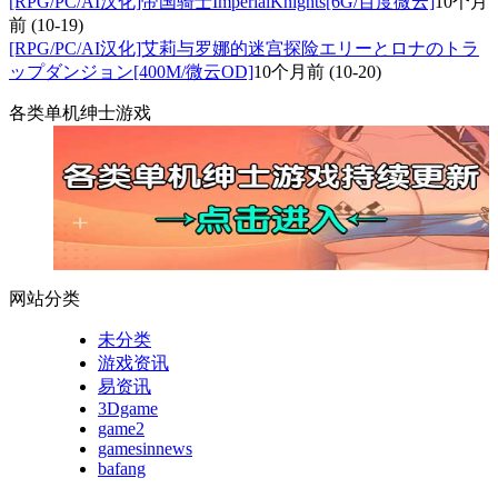
[RPG/PC/AI汉化]帝国骑士ImperialKnights[6G/百度微云]
10个月
前
(10-19)
[RPG/PC/AI汉化]艾莉与罗娜的迷宫探险エリーとロナのトラ
ップダンジョン[400M/微云OD]
10个月前
(10-20)
各类单机绅士游戏
网站分类
未分类
游戏资讯
易资讯
3Dgame
game2
gamesinnews
bafang