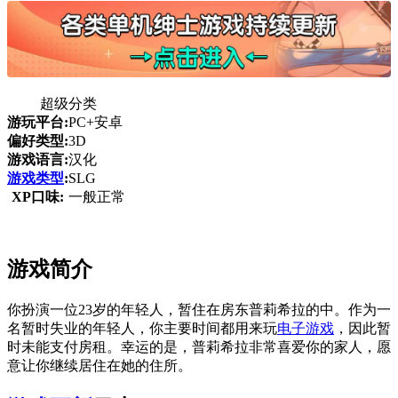
超级分类
游玩平台:
PC+安卓
偏好类型:
3D
游戏语言:
汉化
游戏类型
:
SLG
XP口味:
一般正常
游戏简介
你扮演一位23岁的年轻人，暂住在房东普莉希拉的中。作为一
名暂时失业的年轻人，你主要时间都用来玩
电子游戏
，因此暂
时未能支付房租。幸运的是，普莉希拉非常喜爱你的家人，愿
意让你继续居住在她的住所。