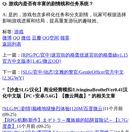
Q: 游戏内是否有丰富的剧情线和任务系统？
A: 是的，游戏包含多样化任务和分支剧情，玩家可根据选择
影响游戏进展和结局，提高重复游玩的趣味姓。
标签:
游戏
微博
QQ
微信
豆瓣
QQ空间
领英
返回列表
上一篇：
[RPG/PC/官中]迷宫街的格蕾丝迷宮街的格蕾絲v1.15
官方中文版本[1.4G/微云OD]
下一篇：
[SLG/官中/动态]文雅的警官/GentleOfficer官方中文
[2.3G/WY]
“【沙盒SLG/汉化】商业经营模拟/LivinginaBrothelVer0.41汉
化中文版【PC+安卓/5.6G】【微云网盘】” 的相关文章
[SLG/PC/剧情]巅峰地狱惨烈体验[120M/百度微云]
11个月前
(09-25)
【RPG/机翻/新作】まぞトラ～魔族娘的陷阱冒险记～【1.7G/
度盘】
11个月前
(09-25)