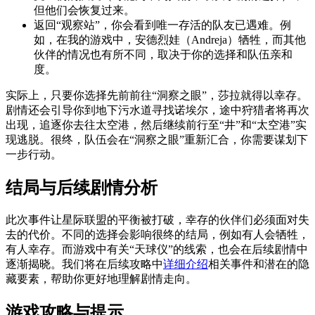
但他们会恢复过来。
返回“观察站”，你会看到唯一存活的队友已遇难。例
如，在我的游戏中，安德烈娃（Andreja）牺牲，而其他
伙伴的情况也有所不同，取决于你的选择和队伍亲和
度。
实际上，只要你选择先前前往“洞察之眼”，莎拉就得以幸存。
剧情还会引导你到地下污水道寻找诺埃尔，途中狩猎者将再次
出现，追逐你去往太空港，然后继续前行至“井”和“太空港”实
现逃脱。很终，队伍会在“洞察之眼”重新汇合，你需要谋划下
一步行动。
结局与后续剧情分析
此次事件让星际联盟的平衡被打破，幸存的伙伴们必须面对失
去的代价。不同的选择会影响很终的结局，例如有人会牺牲，
有人幸存。而游戏中有关“天球仪”的线索，也会在后续剧情中
逐渐揭晓。我们将在后续攻略中
详细介绍
相关事件和潜在的隐
藏要素，帮助你更好地理解剧情走向。
游戏攻略与提示