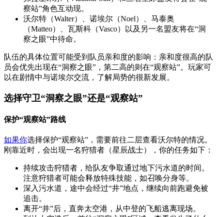
察站”角色互动现。
沃尔特（Walter）、诺埃尔（Noel）、马泰奥
（Matteo）、瓦斯科（Vasco）以及另一名盟友将在“洞
察之眼”中待命。
队伍的具体位置可能受到队员亲和度的影响：亲和度很高的队
员会优先出现在“洞察之眼”，第二高的则在“观察站”。玩家可
以在剧情中与诺埃尔交流，了解局势的很新发展。
选择守卫“洞察之眼”还是“观察站”
保护“观察站”路线
如果你
选择保护“观察站”，需要前往二层查看沃尔特的情况。
刚靠近时，会出现一名狩猎者（星辰战士），你的任务如下：
持续攻击狩猎者，给队友争取通过地下污水道的时间。
注意狩猎者可能会释放特殊技能，如召唤分身等。
深入污水道，途中会经过“井”地点，继续向前跑避免被
追击。
离开“井”后，直奔太空港，从中登的飞船逃离现场。