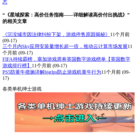
态
“《星域探索：高价任务指南——详细解读高价付出挑战》”
的相关文章
《沉没城市因法律纠纷下架，游戏停售原因揭秘》
11个月前
(09-17)
三个月内Sky应用安装量增长超一倍，推动云计算市场发展
11
个月前
(09-17)
FIFA持续霸榜，塞加游戏席卷英国数字游戏榜单【英国数字
游戏排行榜】
11个月前
(09-17)
PS5防黄牛措施详解hjælps防止游戏机黄牛行为
11个月前
(09-
17)
各类单机绅士游戏