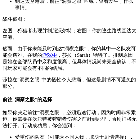
到达太空港后，前往“洞察之眼”区域，查看发生了什么
事情。
战斗截图：
左图：狩猎者出现并制服沃尔特；右图：你的逃生路线直达太
空港。
然而，由于你未能及时到达“洞察之眼”，你的其中一名队友可
能会遇难。在我的
游戏中
，莎拉（Sarah）牺牲了。推测原因
是她在全部队员中亲和度很高，但具体情况尚未完全确认，不
同玩家可能会有不同的结局。
莎拉在“洞察之眼”中的牺牲令人悲痛，但这是剧情不可避免的
部分。
前往“洞察之眼”的选择
如果你决定前往“洞察之眼”，必须迅速行动，因为时间非常紧
迫。你需要在沃尔特被狩猎者伤害之前赶到那里，否则门将无
法打开。行动成功后，你会遇到：
受重伤的队友（可能为不同人物，取决于剧情选择），