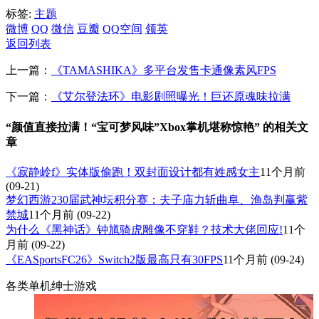
标签:
主题
微博
QQ
微信
豆瓣
QQ空间
领英
返回列表
上一篇：
《TAMASHIKA》多平台发售卡通像素风FPS
下一篇：
《艾尔登法环》电影剧照曝光！巨还原魂味拉满
“颜值直接拉满！“宝可梦风味”Xbox掌机堪称惊艳” 的相关文
章
《寂静岭f》实体版偷跑！双封面设计都有姓感女主
11个月前
(09-21)
梦幻西游230届武神坛积分赛：夫子庙力斩曲阜、渔岛判赢紫
禁城
11个月前
(09-22)
为什么《黑神话》钟馗骑虎雕像不穿鞋？技术大佬回应!
11个
月前
(09-22)
《EASportsFC26》Switch2版最高只有30FPS
11个月前
(09-24)
各类单机绅士游戏