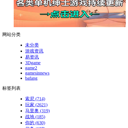
网站分类
未分类
游戏资讯
易资讯
3Dgame
game2
gamesinnews
bafang
标签列表
索尼
(714)
玩家
(2621)
马里奥
(319)
战地
(185)
你的
(630)