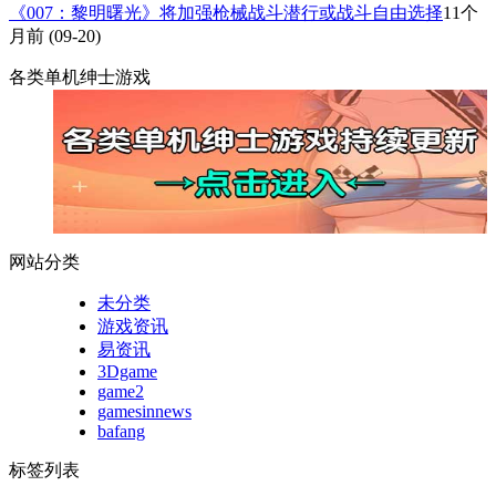
《007：黎明曙光》将加强枪械战斗潜行或战斗自由选择
11个
月前
(09-20)
各类单机绅士游戏
网站分类
未分类
游戏资讯
易资讯
3Dgame
game2
gamesinnews
bafang
标签列表