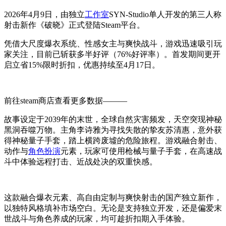
2026年4月9日，由独立
工作室
SYN-Studio单人开发的第三人称
射击新作《破晓》正式登陆Steam平台。
凭借大尺度爆衣系统、性感女主与爽快战斗，游戏迅速吸引玩
家关注，目前已斩获多半好评（76%好评率）。首发期间更开
启立省15%限时折扣，优惠持续至4月17日。
前往steam商店查看更多数据———
故事设定于2039年的末世，全球自然灾害频发，天空突现神秘
黑洞吞噬万物。主角李诗雅为寻找失散的挚友苏清惠，意外获
得神秘量子手套，踏上横跨废墟的危险旅程。游戏融合射击、
动作与
角色扮演
元素，玩家可使用枪械与量子手套，在高速战
斗中体验远程打击、近战处决的双重快感。
这款融合爆衣元素、高自由定制与爽快射击的国产独立新作，
以独特风格填补市场空白。无论是支持独立开发，还是偏爱末
世战斗与角色养成的玩家，均可趁折扣期入手体验。