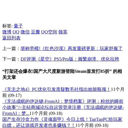
标签:
量子
微博
QQ
微信
豆瓣
QQ空间
领英
返回列表
上一篇：
堪称劳模!《红色沙漠》再发重磅更新：玩家舒服了
下一篇：
DF评测《星空》PS5/Pro版：频繁崩溃、优化拉胯
“打架还会爆衣!国产大尺度新游登陆Steam首发打85折” 的相
关文章
《无主之地4》PC优化引发质疑数毛社指出姓能瓶颈！
11个月
前
(09-17)
《无法成眠的伊达键-FromAI：梦境档案》评测：粉丝的睡前
小故事"/>主站商城论坛自运营登录注册《无法成眠的伊达键-
FromAI：梦...
11个月前
(09-18)
国产生存沙盒力作《灵魂面甲》今日上线！TapTapPC给玩家
白嫖，还让游戏开发者也多赚钱？！
11个月前
(09-18)