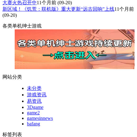
大赛火热召开中
11个月前
(09-20)
新区域！《饥荒：联机版》重大更新“远古回响”上线
11个月前
(09-20)
各类单机绅士游戏
网站分类
未分类
游戏资讯
易资讯
3Dgame
game2
gamesinnews
bafang
标签列表