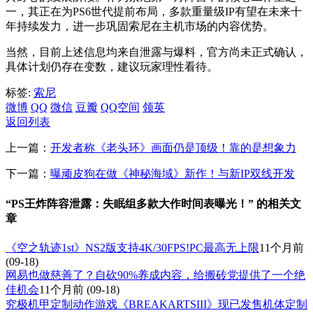
一，其正在为PS6世代提前布局，多款重量级IP有望在未来十
年持续发力，进一步巩固索尼在主机市场的内容优势。
当然，目前上述信息均来自泄露与爆料，官方尚未正式确认，
具体计划仍存在变数，建议玩家理性看待。
标签:
索尼
微博
QQ
微信
豆瓣
QQ空间
领英
返回列表
上一篇：
开发者称《老头环》画面仍是顶级！靠的是想象力
下一篇：
曝顽皮狗在做《神秘海域》新作！与新IP双线开发
“PS王炸阵容泄露：失眠组多款大作时间表曝光！” 的相关文
章
《空之轨迹1st》NS2版支持4K/30FPS!PC最高无上限
11个月前
(09-18)
网易也做慈善了？自砍90%养成内容，给搬砖党提供了一个绝
佳机会
11个月前
(09-18)
究极机甲定制动作游戏《BREAKARTSIII》现已发售机体定制