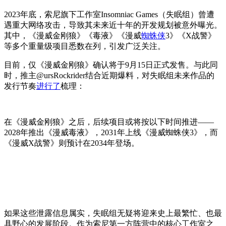
2023年底，索尼旗下工作室Insomniac Games（失眠组）曾遭
遇重大网络攻击，导致其未来近十年的开发规划被意外曝光。
其中，《漫威金刚狼》《毒液》《漫威
蜘蛛侠
3》《X战警》
等多个重量级项目悉数在列，引发广泛关注。
目前，仅《漫威金刚狼》确认将于9月15日正式发售。与此同
时，推主@ursRockrider结合近期爆料，对失眠组未来作品的
发行节奏
进行了
梳理：
在《漫威金刚狼》之后，后续项目或将按以下时间推进——
2028年推出《漫威毒液》，2031年上线《漫威蜘蛛侠3》，而
《漫威X战警》则预计在2034年登场。
如果这些泄露信息属实，失眠组无疑将迎来史上最繁忙、也最
具野心的发展阶段。作为索尼第一方阵营中的核心工作室之