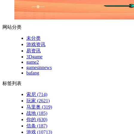
网站分类
未分类
游戏资讯
易资讯
3Dgame
game2
gamesinnews
bafang
标签列表
索尼
(714)
玩家
(2621)
马里奥
(319)
战地
(185)
你的
(630)
信条
(187)
游戏
(10713)