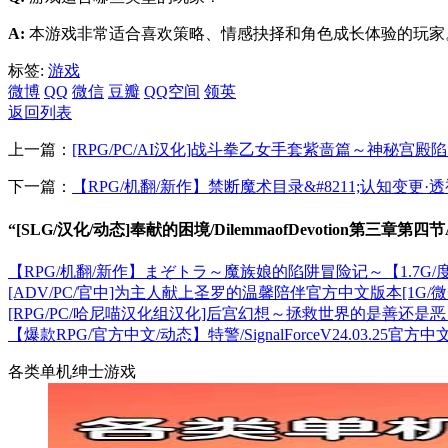
A:
本游戏非常适合喜欢策略、情感抉择和角色成长体验的玩家
标签:
游戏
微博
QQ
微信
豆瓣
QQ空间
领英
返回列表
上一篇：
[RPG/PC/AI汉化]战斗拳乙女手套紫啬篇～神秘宫殿陷
下一篇：
【RPG/机翻/新作】禁断魔术目录&#8211;认知变更·透
“[SLG/汉化/动态]奉献的困境/DilemmaofDevotion第三章第四节
【RPG/机翻/新作】まぞトラ～魔族娘的陷阱冒险记～【1.7G/
[ADV/PC/官中]为主人献上圣罗的温馨陪伴官方中文版本[1G/微
[RPG/PC/哈尼喵汉化组汉化]后宫幻想～拯救世界的是善还是恶～
【爆款RPG/官方中文/动态】特警/SignalForceV24.03.25
各类单机绅士游戏