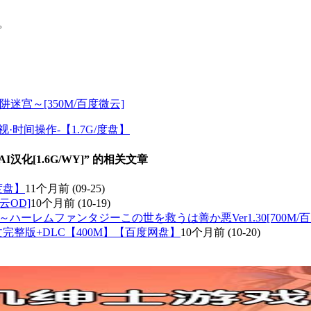
。
阱迷宫～[350M/百度微云]
视·时间操作-【1.7G/度盘】
AI汉化[1.6G/WY]” 的相关文章
度盘】
11个月前
(09-25)
云OD]
10个月前
(10-19)
ハーレムファンタジーこの世を救うは善か悪Ver1.30[700M/百
官方中文完整版+DLC【400M】【百度网盘】
10个月前
(10-20)