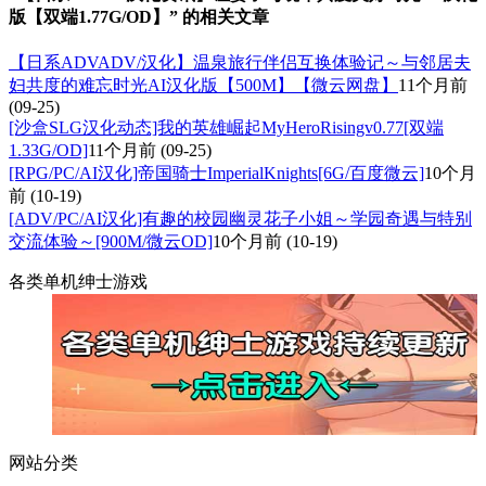
版【双端1.77G/OD】” 的相关文章
【日系ADVADV/汉化】温泉旅行伴侣互换体验记～与邻居夫
妇共度的难忘时光AI汉化版【500M】【微云网盘】
11个月前
(09-25)
[沙盒SLG汉化动态]我的英雄崛起MyHeroRisingv0.77[双端
1.33G/OD]
11个月前
(09-25)
[RPG/PC/AI汉化]帝国骑士ImperialKnights[6G/百度微云]
10个月
前
(10-19)
[ADV/PC/AI汉化]有趣的校园幽灵花子小姐～学园奇遇与特别
交流体验～[900M/微云OD]
10个月前
(10-19)
各类单机绅士游戏
网站分类