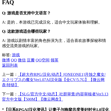
FAQ
Q: 游戏是否支持中文语言？
A: 是的，本游戏已完成汉化，适合中文玩家体验和理解。
Q: 这款游戏适合哪些玩家？
A: 游戏以剧情丰富的角色扮演为主，适合喜欢故事探秘和情
感交流类游戏的玩家。
标签:
游戏
微博
QQ
微信
豆瓣
QQ空间
领英
返回列表
上一篇：
【超大作RPG/汉化/动态】[ONEONE1]月蚀之魔女/
エクリプスの魔女Ver1.07AI汉化版【全CV/5.7G】【微云网
盘/转链】
下一篇：
【SLG/官方中文/动态】社群审查/内容审核者Ver3.13
官方中文版【500M】【微云网盘】
“【日系RPGAI汉化资讯】让妻子与晚辈共度美好时光1.0汉化