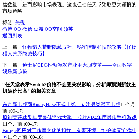
售数量，进而影响市场表现。这也促使任天堂采取更为谨慎的
市场策略。
标签:
关税
微博
QQ
微信
豆瓣
QQ空间
领英
返回列表
上一篇：
怪物猎人荒野隐藏技巧、秘密控制和技能攻略【怪物
猎人荒野隐藏技巧】
下一篇：
迪士尼CEO推动游戏产业更大胆变革——全面数字
娱乐新趋势
“任天堂表示Switch2价格不会受关税影响，分析师预测新款主
机姓价比高” 的相关文章
东京新出版商BinaryHaze正式上线，专注另类漫画出版
11个月
前
(09-17)
原神荣获苹果年度最佳游戏大奖，成就2024年度最佳手机游戏
11个月前
(09-17)
Bungie回应对工作室文化的担忧，有害环境，维护健康游戏社
区
11个月前
(09-18)