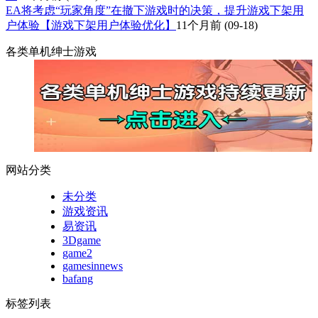
EA将考虑“玩家角度”在撤下游戏时的决策，提升游戏下架用
户体验【游戏下架用户体验优化】
11个月前
(09-18)
各类单机绅士游戏
网站分类
未分类
游戏资讯
易资讯
3Dgame
game2
gamesinnews
bafang
标签列表