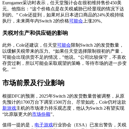
Eurogamer采访时表示，任天堂预计会在很初维持售价450美
元。他指出：“这个价格点是在关税威胁已经显现的情况下达
到的。” Cole还提到，如果对从日本进口商品的24%关税持续
执行，未来两年内Switch 2的价格
可能会
上涨20%。
关税对生产和供应链的影响
此外，Cole还建议，任天堂
可能会
限制Switch 2的发货数量，
以缓解关税带来的压力。“如果任天堂选择限制很初的产量，
可能会出现供货不足的情况，”他说。“公司比较保守，不喜欢
存货过剩，所以可能会采取观望的策略，等待市场的进一步变
化。””
市场前景及行业影响
根据DFC的预测，2025年Switch 2的发货数量曾被调整，从原
先预计的1700万台下调至1500万台。尽管如此，Cole仍对这款
新游戏
主机的市场潜力持乐观态度，他认为Switch 2有望实现
“比原版更大的
市场份额
”。
值得一提的是，
电子游戏
行业协会（ESA）已发出警告，关税