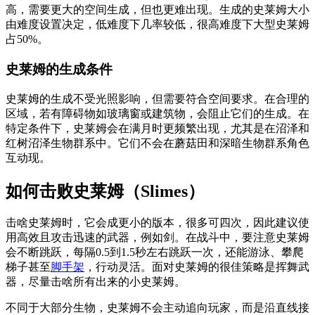
高，需要更大的空间生成，但也更难出现。生成的史莱姆大小
由难度设置决定，低难度下几率较低，很高难度下大型史莱姆
占50%。
史莱姆的生成条件
史莱姆的生成不受光照影响，但需要符合空间要求。在合理的
区域，若有障碍物如玻璃窗或建筑物，会阻止它们的生成。在
特定条件下，史莱姆会在满月时更频繁出现，尤其是在沼泽和
红树沼泽生物群系中。它们不会在蘑菇田和深暗生物群系角色
互动现。
如何击败史莱姆（Slimes）
击啥史莱姆时，它会成更小的版本，很多可四次，因此建议使
用高效且攻击迅速的武器，例如剑。在战斗中，要注意史莱姆
会不断跳跃，每隔0.5到1.5秒左右跳跃一次，还能游泳、攀爬
梯子甚至
脚手架
，行动灵活。面对史莱姆的很佳策略是挥舞武
器，尽量击啥所有出来的小史莱姆。
不同于大部分生物，史莱姆不会主动追向玩家，而是沿直线接