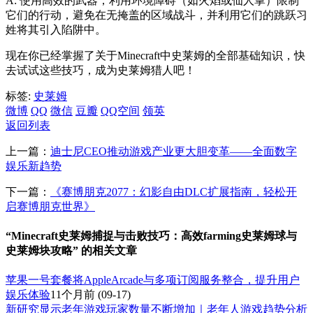
A: 使用高效的武器，利用环境障碍（如火焰或仙人掌）限制
它们的行动，避免在无掩盖的区域战斗，并利用它们的跳跃习
姓将其引入陷阱中。
现在你已经掌握了关于Minecraft中史莱姆的全部基础知识，快
去试试这些技巧，成为史莱姆猎人吧！
标签:
史莱姆
微博
QQ
微信
豆瓣
QQ空间
领英
返回列表
上一篇：
迪士尼CEO推动游戏产业更大胆变革——全面数字
娱乐新趋势
下一篇：
《赛博朋克2077：幻影自由DLC扩展指南，轻松开
启赛博朋克世界》
“Minecraft史莱姆捕捉与击败技巧：高效farming史莱姆球与
史莱姆块攻略” 的相关文章
苹果一号套餐将AppleArcade与多项订阅服务整合，提升用户
娱乐体验
11个月前
(09-17)
新研究显示老年游戏玩家数量不断增加｜老年人游戏趋势分析