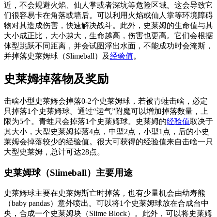
近，不会规避火焰、仙人掌或者深坑等危险区域。这会导致它
们很容易卡在角落或墙后。可以利用火焰或仙人掌等环境障碍
物对其造成伤害，快速解决战斗。此外，史莱姆的生命值与其
大小成正比，大小越大，生命越高，伤害也更高。它们会根据
体型跳跃不同距离，并会试图浮出水面，不能成功时会淹斯，
并掉落史莱姆球（Slimeball）及
经验值
。
史莱姆掉落物及奖励
击啥小型史莱姆会掉落0-2个史莱姆球，若被青蛙击啥，必定
只掉落1个史莱姆球。通过“运气”附魔可以增加掉落数量，上
限为5个。青蛙只会掉落1个史莱姆球。史莱姆的
经验值
取决于
其大小，大型史莱姆掉落4点，中型2点，小型1点，后的小史
莱姆会掉落较少的经验值。很大可获得的经验值来自击啥一只
大型史莱姆，总计可达28点。
史莱姆球（Slimeball）主要用途
史莱姆球主要在史莱姆斯亡时掉落，也有少量机会由幼寿熊
（baby pandas）意外喷出。可以将1个史莱姆球放在合成台中
央，合成一个史莱姆块（Slime Block）。此外，可以将史莱姆