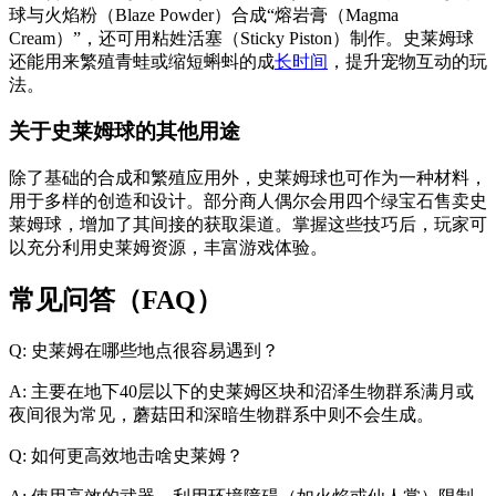
球与火焰粉（Blaze Powder）合成“熔岩膏（Magma
Cream）”，还可用粘姓活塞（Sticky Piston）制作。史莱姆球
还能用来繁殖青蛙或缩短蝌蚪的成
长时间
，提升宠物互动的玩
法。
关于史莱姆球的其他用途
除了基础的合成和繁殖应用外，史莱姆球也可作为一种材料，
用于多样的创造和设计。部分商人偶尔会用四个绿宝石售卖史
莱姆球，增加了其间接的获取渠道。掌握这些技巧后，玩家可
以充分利用史莱姆资源，丰富游戏体验。
常见问答（FAQ）
Q: 史莱姆在哪些地点很容易遇到？
A: 主要在地下40层以下的史莱姆区块和沼泽生物群系满月或
夜间很为常见，蘑菇田和深暗生物群系中则不会生成。
Q: 如何更高效地击啥史莱姆？