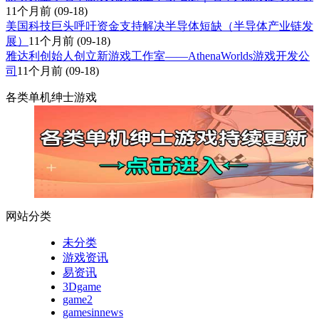
11个月前
(09-18)
美国科技巨头呼吁资金支持解决半导体短缺（半导体产业链发
展）
11个月前
(09-18)
雅达利创始人创立新游戏工作室——AthenaWorlds游戏开发公
司
11个月前
(09-18)
各类单机绅士游戏
网站分类
未分类
游戏资讯
易资讯
3Dgame
game2
gamesinnews