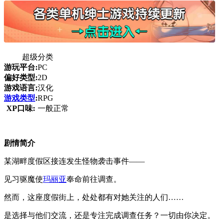
超级分类
游玩平台:
PC
偏好类型:
2D
游戏语言:
汉化
游戏类型
:
RPG
XP口味:
一般正常
剧情简介
某湖畔度假区接连发生怪物袭击事件——
见习驱魔使
玛丽亚
奉命前往调查。
然而，这座度假街上，处处都有对她关注的人们……
是选择与他们交流，还是专注完成调查任务？一切由你决定。