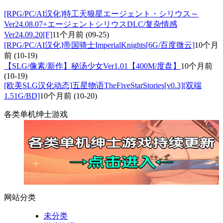
[RPG/PC/AI汉化]特工天狼星エージェント・シリウス～
Ver24.08.07+エージェントシリウスDLC/复杂情感
Ver24.09.20[F]
11个月前
(09-25)
[RPG/PC/AI汉化]帝国骑士ImperialKnights[6G/百度微云]
10个月
前
(10-19)
【SLG/像素/新作】秘汤少女Ver1.01【400M/度盘】
10个月前
(10-19)
[欧美SLG汉化动态]五星物语TheFiveStarStories[v0.3][双端
1.51G/BD]
10个月前
(10-20)
各类单机绅士游戏
网站分类
未分类