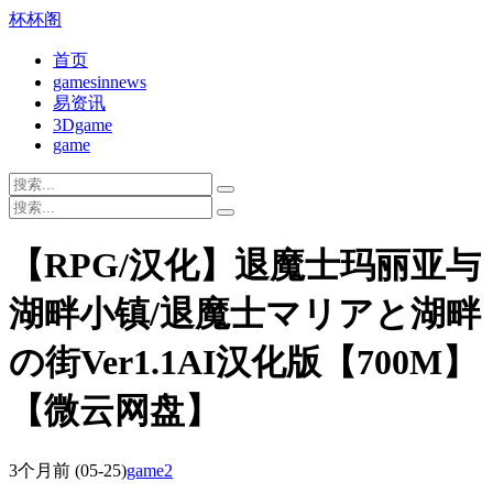
杯杯阁
首页
gamesinnews
易资讯
3Dgame
game
【RPG/汉化】退魔士玛丽亚与
湖畔小镇/退魔士マリアと湖畔
の街Ver1.1AI汉化版【700M】
【微云网盘】
3个月前
(05-25)
game2