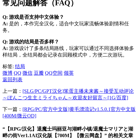
常见问题解答（FAQ）
Q: 游戏是否支持中文体验？
A:
是的，本作完全汉化，适合中文玩家流畅体验剧情和任
务。
Q: 游戏的结局是否多样？
A:
游戏设计了多条结局路线，玩家可以通过不同选择体验多
样结局，全结局都会记录在回顾模式中，方便二次游玩。
标签:
结局
微博
QQ
微信
豆瓣
QQ空间
领英
返回列表
上一篇：
[SLG/PC/GPT汉化]笨蛋主播未来酱～接受互动评论
～ぽんこつ生主ミライちゃん～欢迎友好留言～[1G/百度]
下一篇：
[RPG/PC/官方中文版]黄毛漂流记v1.5.0.1官方中文版
[400M/微云OD]
“【RPG/汉化】退魔士玛丽亚与湖畔小镇/退魔士マリアと湖
畔の街Ver1.1AI汉化版【700M】【微云网盘】” 的相关文章