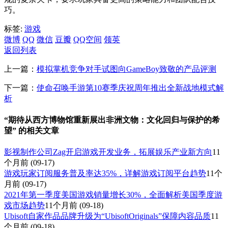
巧。
标签:
游戏
微博
QQ
微信
豆瓣
QQ空间
领英
返回列表
上一篇：
模拟掌机竞争对手试图向GameBoy致敬的产品评测
下一篇：
使命召唤手游第10赛季庆祝周年推出全新战地模式解
析
“期待从西方博物馆重新展出非洲文物：文化回归与保护的希
望” 的相关文章
影视制作公司Zag开启游戏开发业务，拓展娱乐产业新方向
11
个月前
(09-17)
游戏玩家订阅服务普及率达35%，详解游戏订阅平台趋势
11个
月前
(09-17)
2021年第一季度美国游戏销量增长30%，全面解析美国季度游
戏市场趋势
11个月前
(09-18)
Ubisoft自家作品品牌升级为“UbisoftOriginals”保障内容品质
11
个月前
(09-18)