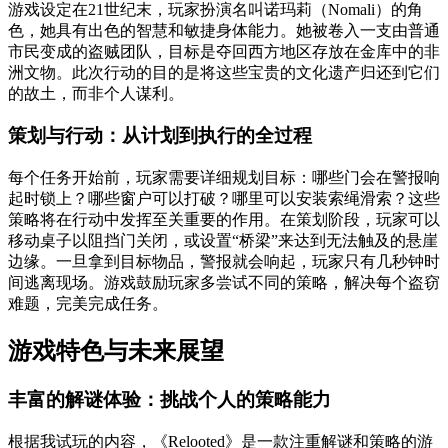
游戏设定在21世纪末，玩家扮演名叫诺玛莉（Nomali）的角
色，她具有出色的智慧和敏捷身体能力。她被卷入一支由普通
市民变成的盗贼团队，目标是夺回西方地区存放在金库中的非
洲文物。此次行动的目的是将这些宝贵的文化遗产归还到它们
的故土，而非个人谋利。
策划与行动：从计划到执行的全过程
每个任务开始前，玩家需要详细规划目标：哪些门会在警报响
起时锁上？哪些窗户可以打破？哪里可以安装索绳滑索？这些
策略将在行动中发挥至关重要的作用。在策划阶段，玩家可以
移动桌子以阻挡门关闭，或设置“桥梁”来达到无法触及的悬崖
边缘。一旦拿到目标物品，警报就会响起，玩家只有几秒钟时
间逃离现场。游戏鼓励玩家多尝试不同的策略，解决每个盗窃
难题，完美完成任务。
游戏特色与未来展望
丰富的解谜体验：挑战个人的策略能力
根据我试玩的内容，《Relooted》是一款注重解谜和策略的游