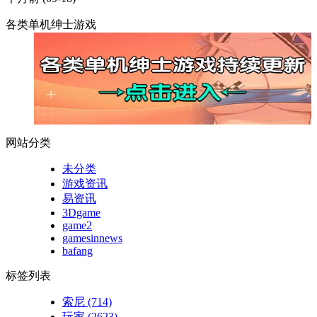
各类单机绅士游戏
网站分类
未分类
游戏资讯
易资讯
3Dgame
game2
gamesinnews
bafang
标签列表
索尼
(714)
玩家
(2623)