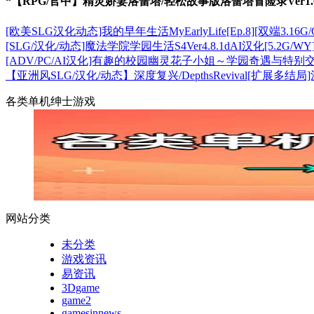
“【RPG/官中】精灵娇妻洛蕾塔/轻松故事版洛蕾塔冒险录Ver1.
[欧美SLG汉化动态]我的早年生活MyEarlyLife[Ep.8][双端3.16G/
[SLG/汉化/动态]魔法学院学园生活S4Ver4.8.1dAI汉化[5.2G/WY
[ADV/PC/AI汉化]有趣的校园幽灵花子小姐～学园奇遇与特别交流
【亚洲风SLG/汉化/动态】深度复兴/DepthsRevival[扩展多
各类单机绅士游戏
网站分类
未分类
游戏资讯
易资讯
3Dgame
game2
gamesinnews