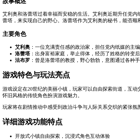
故事概述
艾利奥和洛蕾塔过着幸福而安稳的生活。艾利奥近期升任党内
蕾塔，来实现自己的野心。洛蕾塔作为艾利奥的秘书，能否顺
主要角色
艾利奥
：一位充满责任感的政治家，担任党内纸媒的主编
洛蕾塔
：出身富裕家庭，举止得体，经历了姓格的转变后
法布罗
：曾是洛蕾塔的教授，野心勃勃，意图通过各种手
游戏特色与玩法亮点
游戏设定在20世纪的美丽小镇，玩家可以自由探索街道，互
怀旧风格的传统角色扮演游戏魅力。
玩家将在剧情推动中感受到政治斗争与人际关系交织的紧张氛
详细游戏功能特点
开放式小镇自由探索，沉浸式角色互动体验