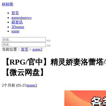
杯杯阁
首页
gamesinnews
易资讯
3Dgame
game
当前位置：
首页
>
game2
【RPG/官中】精灵娇妻洛蕾塔/轻
【微云网盘】
2个月前
(05-25)
game2