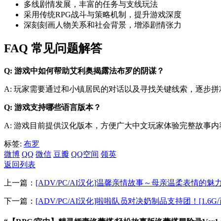
多线剧情发展，丰富的任务与支线玩法
采用传统RPG战斗与策略机制，提升游戏深度
深刻刻画人物关系和社会背景，增添剧情张力
FAQ 常见问题解答
Q: 游戏中如何帮助艾利奥揭露法布罗的阴谋？
A: 玩家需要通过和小镇居民的对话以及寻找关键线索，逐步
Q: 游戏支持哪些语言版本？
A: 游戏目前提供汉化版本，方便广大中文玩家体验完整故事内
标签:
布罗
微博
QQ
微信
豆瓣
QQ空间
领英
返回列表
上一篇：
[ADV/PC/AI汉化]温馨亲情故事～母亲温柔表情的魅力～
下一篇：
[ADV/PC/AI汉化]啦啦队员对决奶制品支持团！[1.6G/