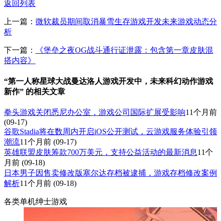
返回列表
上一篇：
微软裁员期间取消暴雪生存游戏开发未来游戏动态分
析
下一篇：
《堡垒之夜OG战斗通行证泄露：包含第一章皮肤混
搭内容》
“第一人称星球大战曼达洛人游戏开发中，未来科幻动作游戏
新作” 的相关文章
拳头游戏关闭悉尼办公室，游戏公司国际扩展受影响
11个月前
(09-17)
谷歌Stadia将在数周内开启iOS公开测试，云游戏服务体验引领
潮流
11个月前
(09-17)
英雄联盟皮肤筹款700万美元，支持公益活动的最新消息
11个
月前
(09-18)
日本男子因售卖修改版塞尔达存档被逮捕，游戏存档修改案例
解析
11个月前
(09-18)
各类单机绅士游戏