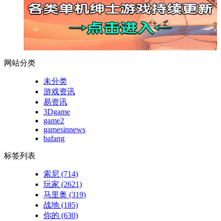
网站分类
未分类
游戏资讯
易资讯
3Dgame
game2
gamesinnews
bafang
标签列表
索尼
(714)
玩家
(2621)
马里奥
(319)
战地
(185)
你的
(630)