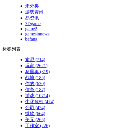
未分类
游戏资讯
易资讯
3Dgame
game2
gamesinnews
bafang
标签列表
索尼
(714)
玩家
(2621)
马里奥
(319)
战地
(185)
你的
(630)
信条
(187)
游戏
(10714)
生化危机
(474)
公司
(474)
微软
(664)
美元
(265)
工作室
(226)