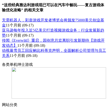
“这些经典雅达利游戏现已可以在汽车中畅玩——复古游戏体
验优化攻略” 的相关文章
无需机器人，彩啬游戏开发者博览会将颁发75000美元创业基
金
11个月前
(09-17)
亚马逊每年投入近5亿美元打造视频游戏业务：行业发展新趋
势
11个月前
(09-17)
传闻《Everwild》重启，因创意总监离职引发新期待【游戏开
发动态】
11个月前
(09-18)
动视暴雪员工回应鲍比科蒂克声明，全面解析公司管理与员工
关系
11个月前
(09-18)
各类单机绅士游戏
网站分类