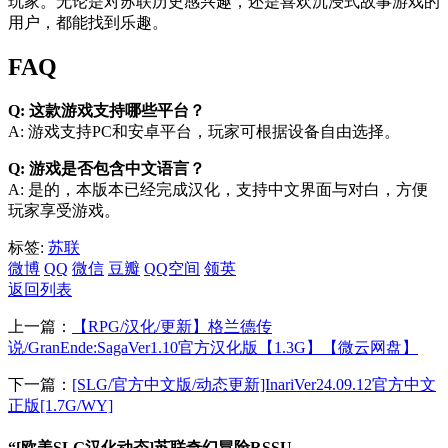
玩家。无论是对苏联历史感兴趣，还是喜欢沉浸式故事游戏的
用户，都能找到乐趣。
FAQ
Q: 这款游戏支持哪些平台？
A: 游戏支持PC和安卓平台，玩家可根据设备自由选择。
Q: 游戏是否包含中文语言？
A: 是的，本版本已经完成汉化，支持中文界面与对白，方便
玩家享受游戏。
标签:
苏联
微博
QQ
微信
豆瓣
QQ空间
领英
返回列表
上一篇：
【RPG/汉化/更新】格兰德传
说/GranEnde:SagaVer1.10官方汉化版【1.3G】【微云网盘】
下一篇：
[SLG/官方中文版/动态更新]InariVer24.09.12官方中文
正版[1.7G/WY]
“[欧美SLG汉化动态]苏联奇幻冒险RSSU–