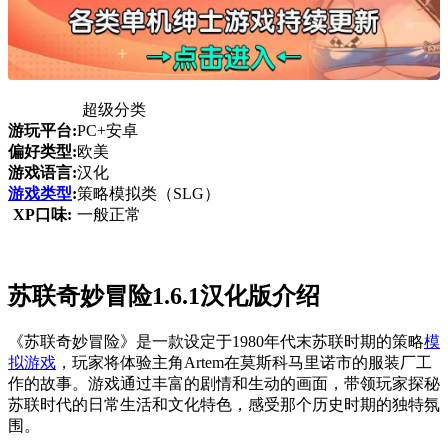
超级分类
游玩平台:
PC+安卓
偏好类型:
欧美
游戏语言:
汉化
游戏类型
:
策略模拟类（SLG）
XP口味:
一般正常
苏联奇妙冒险1.6.1汉化版介绍
《苏联奇妙冒险》是一款设定于1980年代末苏联时期的策略
模
拟游戏
，玩家将体验主角Artem在莫斯科马里诺市的服装厂工
作的故事。游戏通过丰富的剧情和生动的画面，带领玩家探秘
苏联时代的日常生活和文化特色，感受那个历史时期的独特氛
围。