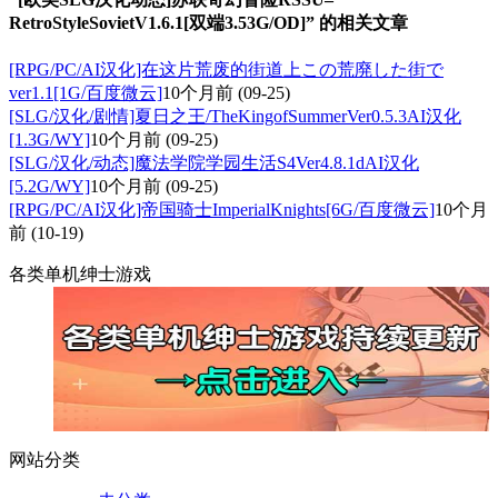
RetroStyleSovietV1.6.1[双端3.53G/OD]” 的相关文章
[RPG/PC/AI汉化]在这片荒废的街道上この荒廃した街で
ver1.1[1G/百度微云]
10个月前
(09-25)
[SLG/汉化/剧情]夏日之王/TheKingofSummerVer0.5.3AI汉化
[1.3G/WY]
10个月前
(09-25)
[SLG/汉化/动态]魔法学院学园生活S4Ver4.8.1dAI汉化
[5.2G/WY]
10个月前
(09-25)
[RPG/PC/AI汉化]帝国骑士ImperialKnights[6G/百度微云]
10个月
前
(10-19)
各类单机绅士游戏
网站分类