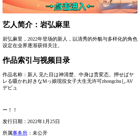
艺人简介：岩弘麻里
岩弘麻里，2022年登场的新人，以清秀的外貌与多样化的角色
设定在业界逐渐获得关注。
作品索引与视频目录
作品名称：新人 见た目は神清楚、中身は贵変态。押せばヤ
レる嗫かれ好きなMっ娘现役女子大生无许可zhongchuしAV
デビュ
ー！！
发行日期：2022年1月25日
所属
事务所
：未公开