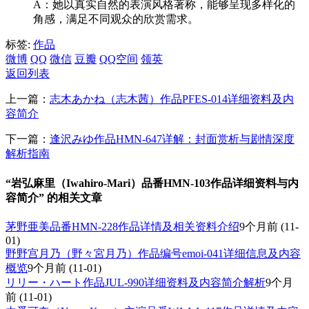
A：她以真实自然的表演风格著称，能够呈现多样化的
角感，满足不同观众的欣赏需求。
标签:
作品
微博
QQ
微信
豆瓣
QQ空间
领英
返回列表
上一篇：
志木あかね（志木茜）作品PFES-014详细资料及内
容简介
下一篇：
逢沢みゆ作品HMN-647详解：封面赏析与剧情深度
解析指南
“岩弘麻里（Iwahiro-Mari）品番HMN-103作品详细资料与内
容简介” 的相关文章
茅野亜美品番HMN-228作品详情及相关资料介绍
9个月前
(11-
01)
野野宫月乃（野々宮月乃）作品编号emoi-041详细信息及内容
概览
9个月前
(11-01)
リリー・ハート作品JUL-990详细资料及内容简介解析
9个月
前
(11-01)