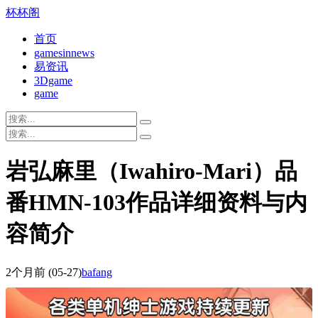
杯杯阁
首页
gamesinnews
易资讯
3Dgame
game
岩弘麻里（Iwahiro-Mari）品
番HMN-103作品详细资料与内
容简介
2个月前
(05-27)
bafang