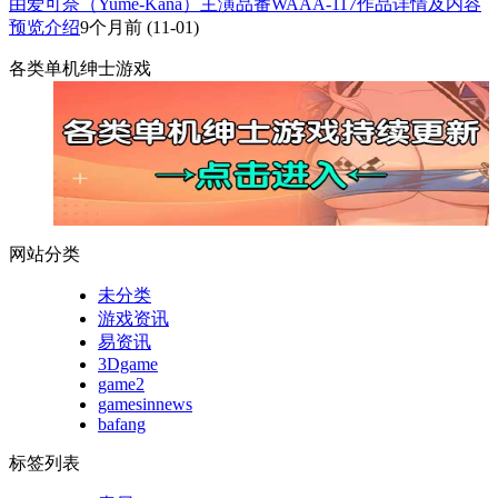
由爱可奈（Yume-Kana）主演品番WAAA-117作品详情及内容
预览介绍
9个月前
(11-01)
各类单机绅士游戏
网站分类
未分类
游戏资讯
易资讯
3Dgame
game2
gamesinnews
bafang
标签列表