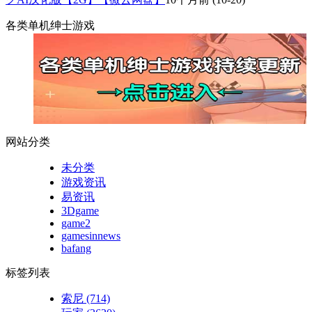
各类单机绅士游戏
网站分类
未分类
游戏资讯
易资讯
3Dgame
game2
gamesinnews
bafang
标签列表
索尼
(714)