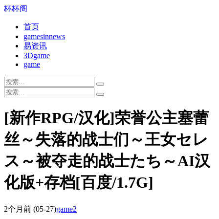
杯杯阁
首页
gamesinnews
易资讯
3Dgame
game
[新作RPG/汉化]荣誉公主塞蕾
丝～失落的战士们～王女セレ
ス～被夺走的战士たち～AI汉
化版+存档[百度/1.7G]
2个月前
(05-27)
game2