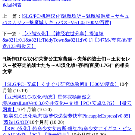
返回列表
上一篇：
[SLG/PC/机翻汉化]魅魔场所～魅魔城魅魔～サキュ
バスカジノ~魅魔城サキュバス~Ver1.02[700M/百度]
下一篇：
【小熊汉化】【神经在世分享】提迪镇
&#8211;0.1&#8211;TiddyTown&#8211;[v0.1]【347M-/夸克/迅雷
盘/123/移动云】
“[新作RPG/汉化]荣誉公主塞蕾丝～失落的战士们～王女セレ
ス～被夺走的战士たち～AI汉化版+存档[百度/1.7G]” 的相关
文章
【SLG/PC+安卓】くすぐり研究体验所II【300M/度盘】
10个
月前
(10-19)
【亚洲风SLG/汉化/动态】星体探秘超然之
境/AstralLustVer0.3.0公共汉化中文版【PC+安卓/2.7G】【微云
网盘】
10个月前
(10-20)
[欧美SLG汉化动态]菠萝快递菠萝快车PineappleExpress[v0.85]
[双端1G/OD]
10个月前
(10-20)
【RPG/汉化】特命少女艾吉斯·粉红/特命少女アイギス・ピン
クAI汉化版【2G】【微云网盘】
10个月前
(10-20)