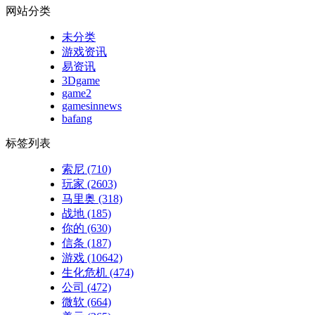
网站分类
未分类
游戏资讯
易资讯
3Dgame
game2
gamesinnews
bafang
标签列表
索尼
(710)
玩家
(2603)
马里奥
(318)
战地
(185)
你的
(630)
信条
(187)
游戏
(10642)
生化危机
(474)
公司
(472)
微软
(664)