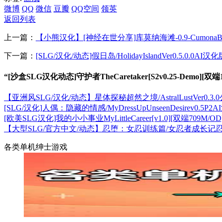
微博
QQ
微信
豆瓣
QQ空间
领英
返回列表
上一篇：
【小熊汉化】[神经在世分享]库莫纳海滩-0.9-CumonaBeac
下一篇：
[SLG/汉化/动态]假日岛/HolidayIslandVer0.5.0.0AI汉化
“[沙盒SLG汉化动态]守护者TheCaretaker[S2v0.25-Demo][双
【亚洲风SLG/汉化/动态】星体探秘超然之境/AstralLustVer0
[SLG/汉化]人偶：隐藏的情感/MyDressUpUnseenDesirev0.5P2A
[欧美SLG汉化]我的小小事业MyLittleCareer[v1.0][双端709M/OD
【大型SLG/官方中文/动态】忍堕：女忍训练篇/女忍者成长记忍堕と
各类单机绅士游戏