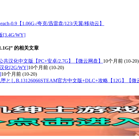
h-0.9【1.06G-/夸克/迅雷盘/123/天翼/移动云】
版[3.4G/WY]
端1.1G]” 的相关文章
.3.0公共汉化中文版【PC+安卓/2.7G】【微云网盘】
10个月前
(10-20)
I汉化[2G/WY]
10个月前
(10-20)
]
10个月前
(10-20)
しB.13126066STEAM官方中文版+DLC+攻略【12G】【