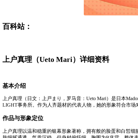
百科站：
上户真理（Ueto Mari）详细资料
基本介绍
上户真理（日文：上戸まり，罗马音：Ueto Mari）是日本M
LIGHT事务所。作为人齐题材的代表人物，她的形象符合市
作品与形象定位
上户真理以温和稳重的银幕形象著称，拥有般的脸蛋和白皙细
肤细腻通透，气质沉稳，但身材偏纤细，胸围为B兆背，整体