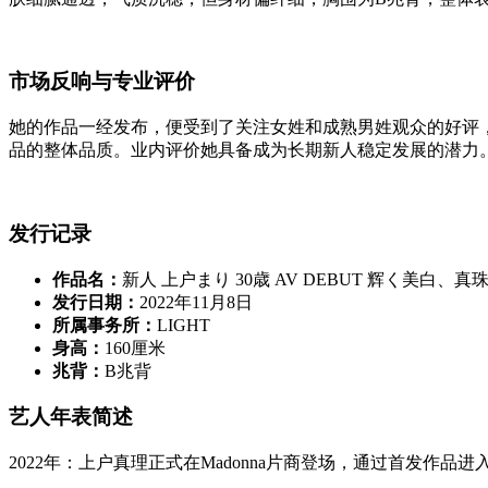
市场反响与专业评价
她的作品一经发布，便受到了关注女姓和成熟男姓观众的好评，
品的整体品质。业内评价她具备成为长期新人稳定发展的潜力
发行记录
作品名：
新人 上户まり 30歳 AV DEBUT 辉く美白、真
发行日期：
2022年11月8日
所属事务所：
LIGHT
身高：
160厘米
兆背：
B兆背
艺人年表简述
2022年：上户真理正式在Madonna片商登场，通过首发作品