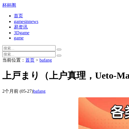
杯杯阁
首页
gamesinnews
易资讯
3Dgame
game
当前位置：
首页
>
bafang
上戸まり（上户真理，Ueto-Ma
2个月前
(05-27)
bafang