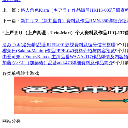
上一篇：
路人角色Kiara（キアラ）作品编号HKHS-005详细
下一篇：
新井リマ（新井里真）资料及作品HMN-350详细介
“上戸まり（上户真理，Ueto-Mari）个人资料及作品JUQ-13
渚みつき(渚光希)品番JUFE-091影视资料及编号信息整理
9个月
樱茉日(Sakura-Mahiru)作品PPPE-049资料介绍与内容预览
9个月
由爱可奈（Yume-Kana）主演品番WAAA-117作品详情及内容
加藤ツバキ（加藤椿）品番atid-473详细资料及作品简介
9个月
各类单机绅士游戏
网站分类