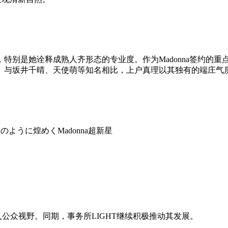
特别是她诠释成熟人齐形态的专业度。作为Madonna签约的
。与坂井千晴、天使萌等知名相比，上户真理以其独有的端庄气
珠のように煌めくMadonna超新星
进入公众视野。同期，事务所LIGHT继续积极推动其发展。