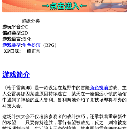
超级分类
游玩平台:
PC
偏好类型:
2D
游戏语言:
汉化
游戏类型
:
角色扮演
（RPG）
XP口味:
一般正常
游戏简介
《枪手雷奥娜》是一款设定在荒野中的冒险
角色扮演
游戏。主
人公雷奥娜因某些原因持续逃亡，某天在一座偏远小镇的酒馆
中遇到了神秘的亚人鲁利。鲁利向她介绍了竞技场即将举办的
斗技大会。
这场斗技大会不仅考验参赛者的战斗技巧，还承载着重获新生
的希望——只要保持连胜，罪行有望被赦免；反之，则将被竞
技场强制束缚，生活陷入无奈的境地。故事围绕雷奥娜如何在