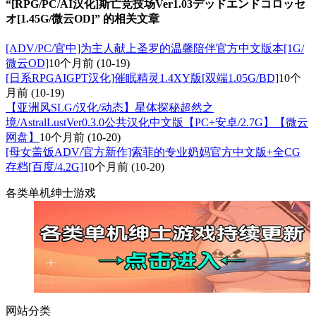
“[RPG/PC/AI汉化]斯亡竞技场Ver1.03デッドエンドコロッセ
オ[1.45G/微云OD]” 的相关文章
[ADV/PC/官中]为主人献上圣罗的温馨陪伴官方中文版本[1G/
微云OD]
10个月前
(10-19)
[日系RPGAIGPT汉化]催眠精灵1.4XY版[双端1.05G/BD]
10个
月前
(10-19)
【亚洲风SLG/汉化/动态】星体探秘超然之
境/AstralLustVer0.3.0公共汉化中文版【PC+安卓/2.7G】【微云
网盘】
10个月前
(10-20)
[母女盖饭ADV/官方新作]索菲的专业奶妈官方中文版+全CG
存档[百度/4.2G]
10个月前
(10-20)
各类单机绅士游戏
网站分类