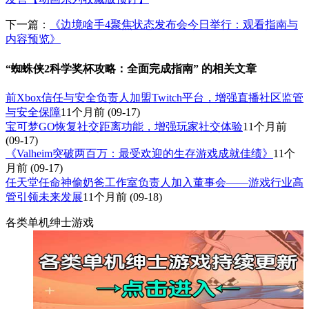
下一篇：
《边境啥手4聚焦状态发布会今日举行：观看指南与
内容预览》
“蜘蛛侠2科学奖杯攻略：全面完成指南” 的相关文章
前Xbox信任与安全负责人加盟Twitch平台，增强直播社区监管
与安全保障
11个月前
(09-17)
宝可梦GO恢复社交距离功能，增强玩家社交体验
11个月前
(09-17)
《Valheim突破两百万：最受欢迎的生存游戏成就佳绩》
11个
月前
(09-17)
任天堂任命神偷奶爸工作室负责人加入董事会——游戏行业高
管引领未来发展
11个月前
(09-18)
各类单机绅士游戏