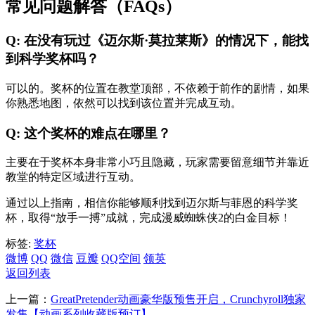
常见问题解答（FAQs）
Q: 在没有玩过《迈尔斯·莫拉莱斯》的情况下，能找
到科学奖杯吗？
可以的。奖杯的位置在教堂顶部，不依赖于前作的剧情，如果
你熟悉地图，依然可以找到该位置并完成互动。
Q: 这个奖杯的难点在哪里？
主要在于奖杯本身非常小巧且隐藏，玩家需要留意细节并靠近
教堂的特定区域进行互动。
通过以上指南，相信你能够顺利找到迈尔斯与菲恩的科学奖
杯，取得“放手一搏”成就，完成漫威蜘蛛侠2的白金目标！
标签:
奖杯
微博
QQ
微信
豆瓣
QQ空间
领英
返回列表
上一篇：
GreatPretender动画豪华版预售开启，Crunchyroll独家
发售【动画系列收藏版预订】