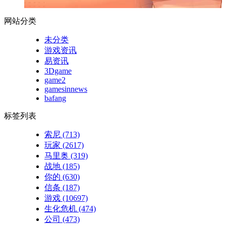
网站分类
未分类
游戏资讯
易资讯
3Dgame
game2
gamesinnews
bafang
标签列表
索尼
(713)
玩家
(2617)
马里奥
(319)
战地
(185)
你的
(630)
信条
(187)
游戏
(10697)
生化危机
(474)
公司
(473)