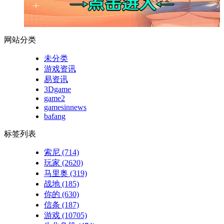
网站分类
未分类
游戏资讯
易资讯
3Dgame
game2
gamesinnews
bafang
标签列表
索尼
(714)
玩家
(2620)
马里奥
(319)
战地
(185)
你的
(630)
信条
(187)
游戏
(10705)