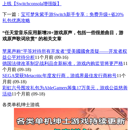
上线【Switchconsola增强版】
下一篇：
宝可梦朱紫手游Switch新手专享：免费升级+省20%
礼包优惠攻略
“任天堂音乐应用新增20+游戏原声，包括一些很差曲目，游
戏原声歌词欣赏” 的相关文章
苹果声称“平等对待所有开发者”受美國國會质疑——开发者权
益公平对待分析
11个月前
(09-16)
德国法律改革制定战利品盒新标准，游戏内购监管将更严格
11
个月前
(09-18)
SEGA荣获Metacritic年度发行商，游戏界最佳发行商称号
11个
月前
(09-18)
彩虹六号围攻礼包为AbleGamers筹集17万美元，游戏公益慈善
活动
11个月前
(09-18)
各类单机绅士游戏