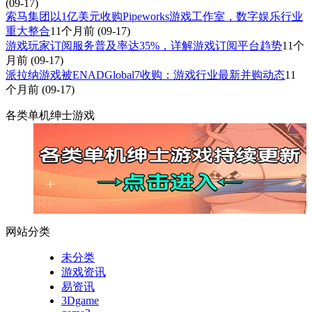
(09-17)
索马集团以1亿美元收购Pipeworks游戏工作室，数字娱乐行业
重大整合
11个月前
(09-17)
游戏玩家订阅服务普及率达35%，详解游戏订阅平台趋势
11个
月前
(09-17)
派拉纳游戏被ENADGlobal7收购：游戏行业最新并购动态
11
个月前
(09-17)
各类单机绅士游戏
网站分类
未分类
游戏资讯
易资讯
3Dgame