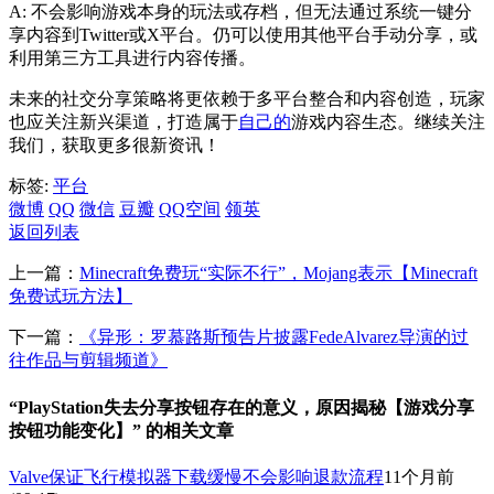
A: 不会影响游戏本身的玩法或存档，但无法通过系统一键分
享内容到Twitter或X平台。仍可以使用其他平台手动分享，或
利用第三方工具进行内容传播。
未来的社交分享策略将更依赖于多平台整合和内容创造，玩家
也应关注新兴渠道，打造属于
自己的
游戏内容生态。继续关注
我们，获取更多很新资讯！
标签:
平台
微博
QQ
微信
豆瓣
QQ空间
领英
返回列表
上一篇：
Minecraft免费玩“实际不行”，Mojang表示【Minecraft
免费试玩方法】
下一篇：
《异形：罗慕路斯预告片披露FedeAlvarez导演的过
往作品与剪辑频道》
“PlayStation失去分享按钮存在的意义，原因揭秘【游戏分享
按钮功能变化】” 的相关文章
Valve保证飞行模拟器下载缓慢不会影响退款流程
11个月前