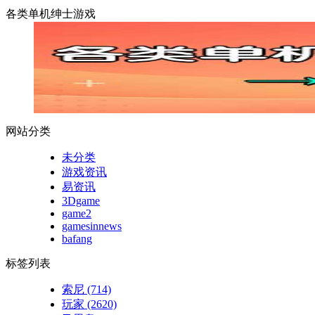
各类单机绅士游戏
网站分类
未分类
游戏资讯
易资讯
3Dgame
game2
gamesinnews
bafang
标签列表
索尼
(714)
玩家
(2620)