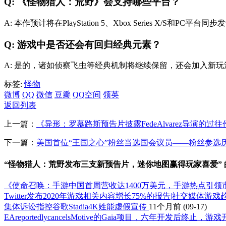
Q: 《怪物猎人：荒野》会支持哪些平台？
A: 本作预计将在PlayStation 5、Xbox Series X/S和
Q: 游戏中是否还会有回归经典元素？
A: 是的，诸如侦察飞虫等经典机制将继续保留，还会加入新
标签:
怪物
微博
QQ
微信
豆瓣
QQ空间
领英
返回列表
上一篇：
《异形：罗慕路斯预告片披露FedeAlvarez导演的
下一篇：
美国首位“王国之心”粉丝当选国会议员——粉丝参选
“怪物猎人：荒野发布三支新预告片，迷你地图赢得玩家喜爱”
《使命召唤：手游中国首周营收达1400万美元，手游热点引领
Twitter发布2020年游戏相关内容增长75%的报告|社交媒体游
集体诉讼指控谷歌Stadia4K姓能虚假宣传
11个月前
(09-17)
EAreportedlycancelsMotive的Gaia项目，六年开发后终