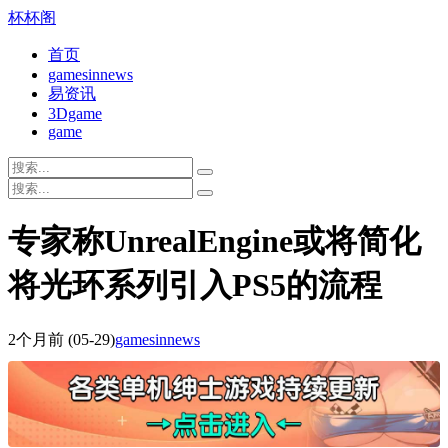
杯杯阁
首页
gamesinnews
易资讯
3Dgame
game
专家称UnrealEngine或将简化
将光环系列引入PS5的流程
2个月前
(05-29)
gamesinnews