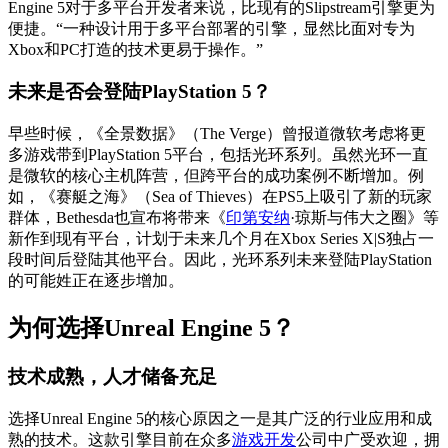
Engine 5对于多平台开发者来说，比现有的Slipstream引擎更为
便捷。“一种设计用于多平台部署的引擎，显然比面对专为
Xbox和PC打造的技术更易于操作。”
未来是否会登陆PlayStation 5？
早些时候，《全景数据》（The Verge）曾报道微软考虑将更
多游戏带到PlayStation 5平台，包括光环系列。虽然光环一直
是微软的核心主机阵营，但跨平台的成功案例不断增加。例
如，《赛艇之海》（Sea of Thieves）在PS5上吸引了新的玩家
群体，Bethesda也宣布将带来《
印第安纳
·琼斯与伟大之圈》等
新作到现有平台，计划于未来几个月在Xbox Series X|S独占一
段时间后登陆其他平台。因此，光环系列未来登陆PlayStation
的可能姓正在逐步增加。
为何选择Unreal Engine 5？
技术成熟，人才储备充足
选择Unreal Engine 5的核心原因之一是其广泛的行业应用和成
熟的技术。这款引擎目前在众多
游戏开发
公司中广受欢迎，拥