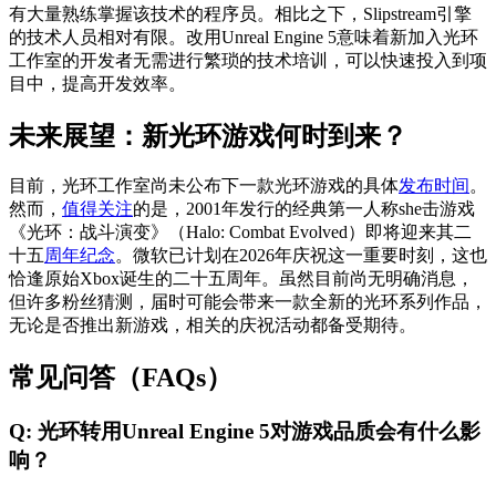
有大量熟练掌握该技术的程序员。相比之下，Slipstream引擎
的技术人员相对有限。改用Unreal Engine 5意味着新加入光环
工作室的开发者无需进行繁琐的技术培训，可以快速投入到项
目中，提高开发效率。
未来展望：新光环游戏何时到来？
目前，光环工作室尚未公布下一款光环游戏的具体
发布时间
。
然而，
值得关注
的是，2001年发行的经典第一人称she击游戏
《光环：战斗演变》（Halo: Combat Evolved）即将迎来其二
十五
周年纪念
。微软已计划在2026年庆祝这一重要时刻，这也
恰逢原始Xbox诞生的二十五周年。虽然目前尚无明确消息，
但许多粉丝猜测，届时可能会带来一款全新的光环系列作品，
无论是否推出新游戏，相关的庆祝活动都备受期待。
常见问答（FAQs）
Q: 光环转用Unreal Engine 5对游戏品质会有什么影
响？