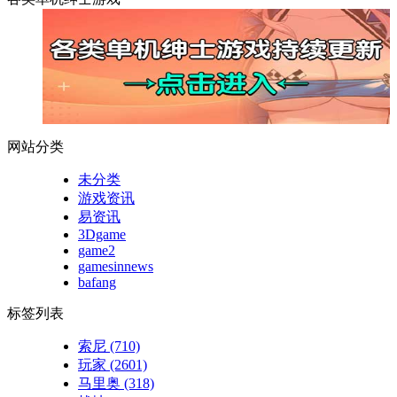
网站分类
未分类
游戏资讯
易资讯
3Dgame
game2
gamesinnews
bafang
标签列表
索尼
(710)
玩家
(2601)
马里奥
(318)