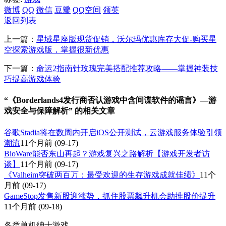
微博
QQ
微信
豆瓣
QQ空间
领英
返回列表
上一篇：
星域星座版现货促销，沃尔玛优惠库存大促-购买星
空探索游戏版，掌握很新优惠
下一篇：
命运2指南针玫瑰完美搭配推荐攻略——掌握神装技
巧提高游戏体验
“《Borderlands4发行商否认游戏中含间谍软件的谣言》—游
戏安全与保障解析” 的相关文章
谷歌Stadia将在数周内开启iOS公开测试，云游戏服务体验引领
潮流
11个月前
(09-17)
BioWare能否东山再起？游戏复兴之路解析【游戏开发者访
谈】
11个月前
(09-17)
《Valheim突破两百万：最受欢迎的生存游戏成就佳绩》
11个
月前
(09-17)
GameStop发售新股迎涨势，抓住股票飙升机会助推股价提升
11个月前
(09-18)
各类单机绅士游戏