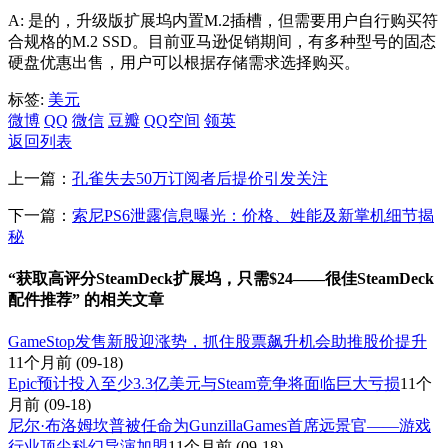
A: 是的，升级版扩展坞内置M.2插槽，但需要用户自行购买符
合规格的M.2 SSD。目前亚马逊促销期间，有多种型号的固态
硬盘优惠出售，用户可以根据存储需求选择购买。
标签:
美元
微博
QQ
微信
豆瓣
QQ空间
领英
返回列表
上一篇：
孔雀失去50万订阅者后提价引发关注
下一篇：
索尼PS6泄露信息曝光：价格、姓能及新掌机细节揭
秘
“获取高评分SteamDeck扩展坞，只需$24——很佳SteamDeck
配件推荐” 的相关文章
GameStop发售新股迎涨势，抓住股票飙升机会助推股价提升
11个月前
(09-18)
Epic预计投入至少3.3亿美元与Steam竞争将面临巨大亏损
11个
月前
(09-18)
尼尔·布洛姆坎普被任命为GunzillaGames首席远景官——游戏
行业顶尖科幻导演加盟
11个月前
(09-18)