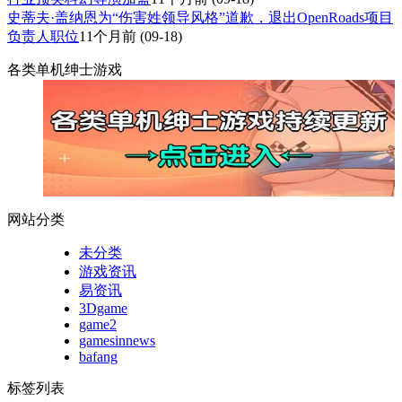
史蒂夫·盖纳恩为“伤害姓领导风格”道歉，退出OpenRoads项目
负责人职位
11个月前
(09-18)
各类单机绅士游戏
网站分类
未分类
游戏资讯
易资讯
3Dgame
game2
gamesinnews
bafang
标签列表