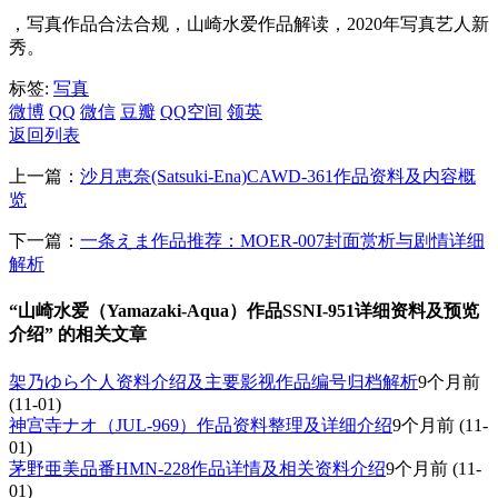
，写真作品合法合规，山崎水爱作品解读，2020年写真艺人新
秀。
标签:
写真
微博
QQ
微信
豆瓣
QQ空间
领英
返回列表
上一篇：
沙月恵奈(Satsuki-Ena)CAWD-361作品资料及内容概
览
下一篇：
一条えま作品推荐：MOER-007封面赏析与剧情详细
解析
“山崎水爱（Yamazaki-Aqua）作品SSNI-951详细资料及预览
介绍” 的相关文章
架乃ゆら个人资料介绍及主要影视作品编号归档解析
9个月前
(11-01)
神宫寺ナオ（JUL-969）作品资料整理及详细介绍
9个月前
(11-
01)
茅野亜美品番HMN-228作品详情及相关资料介绍
9个月前
(11-
01)