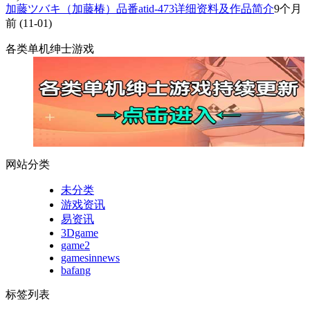
加藤ツバキ（加藤椿）品番atid-473详细资料及作品简介
9个月
前
(11-01)
各类单机绅士游戏
网站分类
未分类
游戏资讯
易资讯
3Dgame
game2
gamesinnews
bafang
标签列表