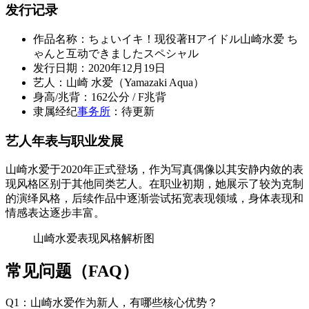
发行记录
作品名称：ちょいイキ！现役著Hアイドル山崎水爱 ち
ゃんと互动できましたスペシャル
发行日期：2020年12月19日
艺人：山崎 水爱（Yamazaki Aqua）
身高/兆背：162公分 / F兆背
隶属经纪
事务所
：待更新
艺人年表与职业发展
山崎水爱于2020年正式登场，作为写真偶像以其安静内敛的表
现风格区别于其他同类艺人。在职业初期，她展示了较为克制
的演绎风格，后续作品中逐渐尝试拓宽表现领域，身体表现和
情感表达逐步丰富。
山崎水爱表现风格解析图
常见问题（FAQ）
Q1：山崎水爱作为新人，有哪些核心优势？