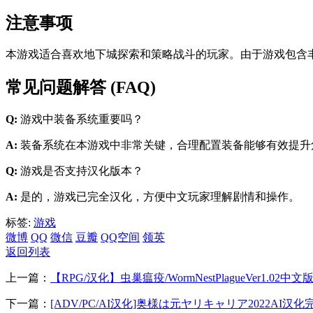
注意事项
本游戏适合喜欢地下城探索和策略战斗的玩家。由于游戏包含
常见问题解答 (FAQ)
Q:
游戏中装备系统重要吗？
A:
装备系统在本游戏中非常关键，合理配置装备能够有效提升
Q:
游戏是否支持汉化版本？
A:
是的，游戏已完全汉化，方便中文玩家理解剧情和操作。
标签:
游戏
微博
QQ
微信
豆瓣
QQ空间
领英
返回列表
上一篇：
【RPG/汉化】虫巢瘟疫/WormNestPlagueVer1.02
下一篇：
[ADV/PC/AI汉化]奥様は元ヤリキャリア2022AI汉化完