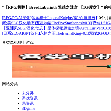
“【RPG/机翻】BreedLabyrinth-繁殖之迷宫-【1G/度盘】” 
[RPG/PC/AI汉化]帝国骑士ImperialKnights[6G/百度微云]
10个月
[欧美SLG汉化动态]五星物语TheFiveStarStories[v0.3][双端1.51G
【亚洲风SLG/汉化/动态】星体探秘超然之境/AstralLustVer0
[日系SLGAIGPT汉化]永恒之王TheEternalKingv0.1[双端2G/OD]
各类单机绅士游戏
网站分类
未分类
游戏资讯
易资讯
3Dgame