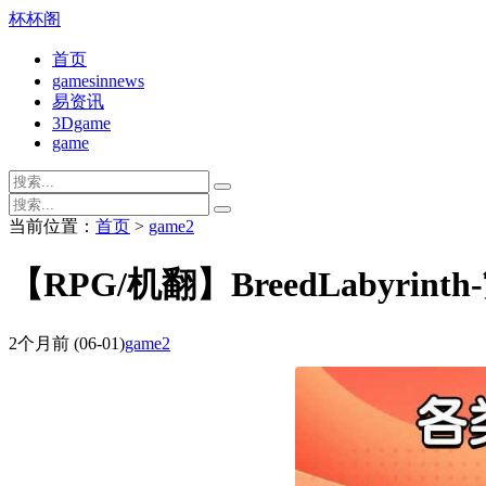
杯杯阁
首页
gamesinnews
易资讯
3Dgame
game
当前位置：
首页
>
game2
【RPG/机翻】BreedLabyrin
2个月前
(06-01)
game2