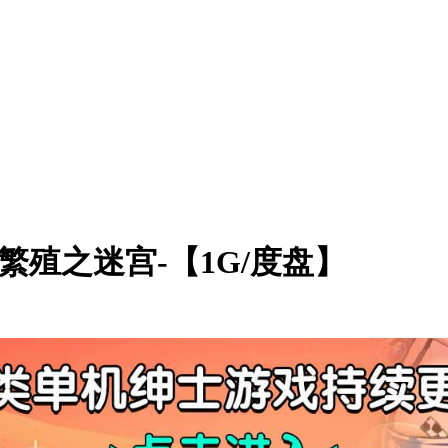
th-繁殖之迷宫-【1G/度盘】