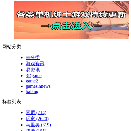
网站分类
未分类
游戏资讯
易资讯
3Dgame
game2
gamesinnews
bafang
标签列表
索尼
(714)
玩家
(2620)
马里奥
(319)
战地
(185)