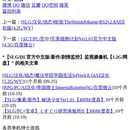
微博
QQ
微信
豆瓣
QQ空间
领英
返回列表
上一篇：
[SLG/汉化/动态]收缩/TheShrinkR&amp;RS2v2.8AI汉
化版[4.2G/WY]
下一篇：
[ACT/PC/官中]完美细胞计划Ver1.01官方中文版
[4.5G/百度微云]
“【SLG/DL官方中文版/新作/剧情监控】监视摄像机【1.2G/网
盘】” 的相关文章
[SLG/汉化/动态]魔法学院学园生活S4Ver4.8.1dAI汉化
[5.2G/WY]
11个月前
(09-25)
[RPG/PC/AI汉化]帝国骑士ImperialKnights[6G/百度微云]
10个月
前
(10-19)
【SLG/像素/新作】秘汤少女Ver1.01【400M/度盘】
10个月前
(10-19)
【SLG/PC+安卓】くすぐり研究体验所II【300M/度盘】
10个
月前
(10-19)
各类单机绅士游戏