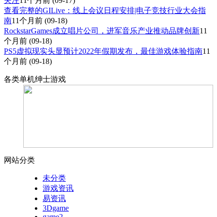
关注
11个月前
(09-17)
查看完整的GILive：线上会议日程安排|电子竞技行业大会指
南
11个月前
(09-18)
RockstarGames成立唱片公司，进军音乐产业推动品牌创新
11
个月前
(09-18)
PS5虚拟现实头显预计2022年假期发布，最佳游戏体验指南
11
个月前
(09-18)
各类单机绅士游戏
网站分类
未分类
游戏资讯
易资讯
3Dgame
game2