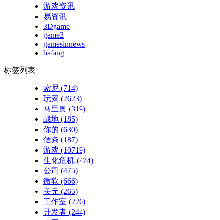
游戏资讯
易资讯
3Dgame
game2
gamesinnews
bafang
标签列表
索尼
(714)
玩家
(2623)
马里奥
(319)
战地
(185)
你的
(630)
信条
(187)
游戏
(10719)
生化危机
(474)
公司
(475)
微软
(666)
美元
(265)
工作室
(226)
开发者
(244)