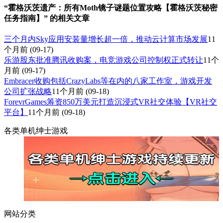
“霍格沃茨遗产：所有Moth镜子谜题位置攻略【霍格沃茨秘密
任务指南】” 的相关文章
三个月内Sky应用安装量增长超一倍，推动云计算市场发展
11
个月前
(09-17)
乐游股东批准腾讯收购案，电竞游戏公司控制权正式转让
11个
月前
(09-17)
Embracer收购包括CrazyLabs等在内的八家工作室，游戏开发
公司扩张战略
11个月前
(09-18)
ForevrGames筹资850万美元打造沉浸式VR社交体验【VR社交
平台】
11个月前
(09-18)
各类单机绅士游戏
网站分类