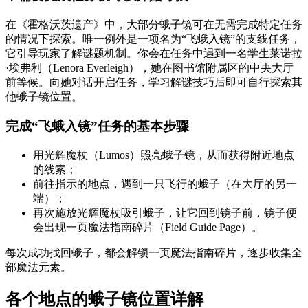
在《霍格沃茨遗产》中，大部分蛾子镜可在无需完成特定任务
的情况下探索。唯一例外是一项名为“飞蛾入镜”的支线任务，
它引导玩家了解谜题机制。你会在任务中遇到一名学生莱诺拉
·埃弗利（Lenora Everleigh），她在图书馆附属区的中央大厅
前等候。向她对话开启任务，学习解谜技巧后即可自行探索其
他蛾子镜位置。
完成“飞蛾入镜”任务的基本步骤
用光辉魔杖（Lumos）照亮蛾子镜，从而获得附近地点
的线索；
前往指示的地点，遇到一只飞行的蛾子（在大厅的另一
端）；
再次施放光辉魔杖吸引蛾子，让它回到镜子前，镜子便
会出现一页魔法指南碎片（Field Guide Page）。
每次成功找回蛾子，都会解锁一页魔法指南碎片，逐步收集全
部魔法元素。
各个地点的蛾子镜位置详解