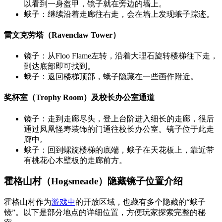
以看到一身盔甲，镜子就在旁边的墙上。
蛾子：继续沿着走廊往右走，会在墙上发现蛾子踪迹。
雷文克劳塔（Ravenclaw Tower）
镜子：从Floo Flame左转，沿着大理石旋转楼梯往下走，
到达底部即可找到。
蛾子：返回楼梯顶部，蛾子隐藏在一些画作附近。
奖杯室（Trophy Room）及校长办公室通道
镜子：走到走廊尽头，登上台阶进入细长的走廊，很后
通过凤凰怪寿装饰的门通往校长办公室。镜子位于此走
廊中。
蛾子：回到螺旋楼梯的底端，蛾子在天花板上，靠近带
有桃花心木壁板的走廊前方。
霍格山村（Hogsmeade）隐藏镜子位置介绍
霍格山村作为
游戏中
的开放区域，也藏有多个隐藏的“蛾子
镜”。以下是部分地点的详细位置，方便玩家探索完整的秘