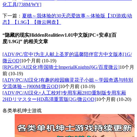
化工具[738M/WY]
下一篇：
夏穗～我体验的30天恋爱故事～体验版【3D游戏/动
态】【1.9G】【微云网盘】
“隐藏的现实HiddenRealitiesv1.01中文版[PC+安卓][百
度/1.9G]” 的相关文章
[ADV/PC/官中]为主人献上圣罗的温馨陪伴官方中文版本[1G/
微云OD]
10个月前
(10-19)
[RPG/PC/AI汉化]帝国骑士ImperialKnights[6G/百度微云]
10个月
前
(10-19)
[ADV/PC/AI汉化]有趣的校园幽灵花子小姐～学园奇遇与特别
交流体验～[900M/微云OD]
10个月前
(10-19)
[ADV/PC/AI汉化+人工校对]专用车厢2HD重制版专用车厢
2HDリマスターHD高清重置版[2G/微云OD]
10个月前
(10-20)
各类单机绅士游戏