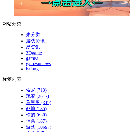
网站分类
未分类
游戏资讯
易资讯
3Dgame
game2
gamesinnews
bafang
标签列表
索尼
(713)
玩家
(2617)
马里奥
(319)
战地
(185)
你的
(630)
信条
(187)
游戏
(10697)