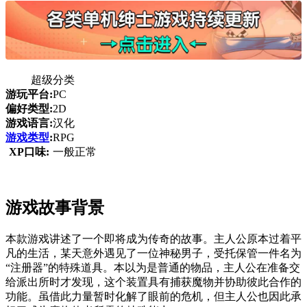
超级分类
游玩平台:
PC
偏好类型:
2D
游戏语言:
汉化
游戏类型
:
RPG
XP口味:
一般正常
游戏故事背景
本款游戏讲述了一个即将成为传奇的故事。主人公原本过着平
凡的生活，某天意外遇见了一位神秘男子，受托保管一件名为
“注册器”的特殊道具。本以为是普通的物品，主人公在准备交
给派出所时才发现，这个装置具有捕获魔物并协助彼此合作的
功能。虽借此力量暂时化解了眼前的危机，但主人公也因此承