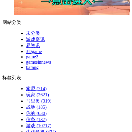
网站分类
未分类
游戏资讯
易资讯
3Dgame
game2
gamesinnews
bafang
标签列表
索尼
(714)
玩家
(2621)
马里奥
(319)
战地
(185)
你的
(630)
信条
(187)
游戏
(10717)
生化危机
(474)