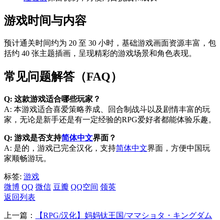
游戏时间与内容
预计通关时间约为 20 至 30 小时，基础游戏画面资源丰富，包
括约 40 张主题插画，呈现精彩的游戏场景和角色表现。
常见问题解答（FAQ）
Q: 这款游戏适合哪些玩家？
A: 本游戏适合喜爱策略养成、回合制战斗以及剧情丰富的玩
家，无论是新手还是有一定经验的RPG爱好者都能体验乐趣。
Q: 游戏是否支持
简体中文
界面？
A: 是的，游戏已完全汉化，支持
简体中文
界面，方便中国玩
家顺畅游玩。
标签:
游戏
微博
QQ
微信
豆瓣
QQ空间
领英
返回列表
上一篇：
【RPG/汉化】妈妈钛王国/ママショタ・キングダム