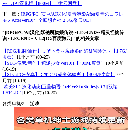
Ver1.1AI汉化版【800M】【微云网盘】
下一篇：
[RPG/PC+安卓/AI汉化]夏啬泡影After夏啬のコワレ
モノAfterVer1.04+全回想存档[2.5G/微云OD]
“[RPG/PC/AI汉化]妖艳魔物娘传说∼LEGEND∼精灵怪物传
说∼LEGEND∼V1.2[1G/百度微云]” 的相关文章
【RPG/机翻/新作】まぞトラ～魔族娘的陷阱冒险记～【1.7G/
度盘】
11个月前
(09-25)
【SLG/像素/新作】秘汤少女Ver1.01【400M/度盘】
10个月前
(10-19)
【SLG/PC+安卓】くすぐり研究体验所II【300M/度盘】
10个
月前
(10-19)
[欧美SLG汉化动态]五星物语TheFiveStarStories[v0.3][双端
1.51G/BD]
10个月前
(10-20)
各类单机绅士游戏