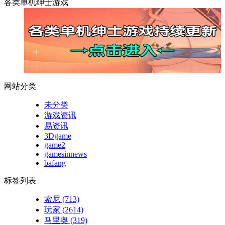
各类单机绅士游戏
网站分类
未分类
游戏资讯
易资讯
3Dgame
game2
gamesinnews
bafang
标签列表
索尼
(713)
玩家
(2614)
马里奥
(319)