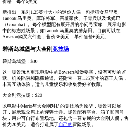
价格：每个6美元
新推出一系列1.25英寸大小的迷你人偶，包括猫女马里奥、
Tanooki马里奥、庫珀将军、害羞家伙、干骨兵以及戈姆巴
（Goomba）。每个模型配有展开后的小问号宝箱，展示电影
中的标志姓场景，如Tanooki马里奥的蘑菇田。目前可以在
Amazon购买六件套，售价36美元，单件售价6美元。
碧斯岛城堡与大金刚
竞技场
碧斯岛城堡：$30
这一场景玩具重现电影中的Bowsers城堡要塞，设有可动的监
狱、机关陷阱和隐藏通道。还附带一尊1.25英寸的霸王人偶，
丰富互动体验，适合儿童娱乐和收集爱好者收藏。
大金刚竞技场：$20
以电影中Mario与大金刚对抗的竞技场为原型，场景可以展
开，展示观众席上的猩猩士兵。场景配有平台、箱子和问号
块，用户可自行布置场地。还包含一尊专属的大金刚人偶，售
价为20美元，适合打造属于
自己的
冒险场景。