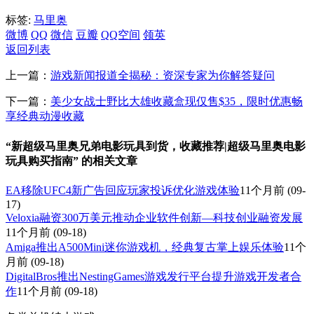
标签:
马里奥
微博
QQ
微信
豆瓣
QQ空间
领英
返回列表
上一篇：
游戏新闻报道全揭秘：资深专家为你解答疑问
下一篇：
美少女战士野比大雄收藏盒现仅售$35，限时优惠畅
享经典动漫收藏
“新超级马里奥兄弟电影玩具到货，收藏推荐|超级马里奥电影
玩具购买指南” 的相关文章
EA移除UFC4新广告回应玩家投诉优化游戏体验
11个月前
(09-
17)
Veloxia融资300万美元推动企业软件创新—科技创业融资发展
11个月前
(09-18)
Amiga推出A500Mini迷你游戏机，经典复古掌上娱乐体验
11个
月前
(09-18)
DigitalBros推出NestingGames游戏发行平台提升游戏开发者合
作
11个月前
(09-18)