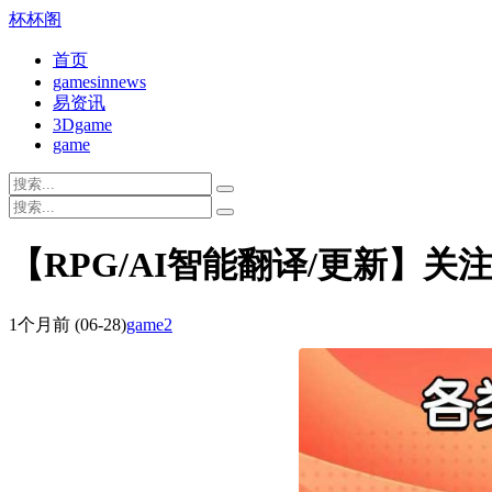
杯杯阁
首页
gamesinnews
易资讯
3Dgame
game
【RPG/AI智能翻译/更新】关注
1个月前
(06-28)
game2