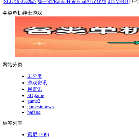
[SLG/汉化/动态]兔子洞/RabbitHoleFinalAI汉化版[415M/BD]
10
各类单机绅士游戏
网站分类
未分类
游戏资讯
易资讯
3Dgame
game2
gamesinnews
bafang
标签列表
索尼
(709)