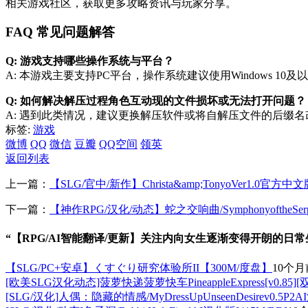
相关游戏社区，获取更多攻略资讯与玩家分享。
FAQ 常见问题解答
Q: 游戏支持哪些操作系统与平台？
A: 本游戏主要支持PC平台，操作系统建议使用Windows 1
Q: 如何解决解压过程角色互动现的文件损坏或无法打开问题？
A: 遇到此类情况，建议更换解压软件或将自解压文件的后缀名改为
标签:
游戏
微博
QQ
微信
豆瓣
QQ空间
领英
返回列表
上一篇：
【SLG/官中/新作】Christa&amp;TonyoVer1.0
下一篇：
【神作RPG/汉化/动态】蛇之交响曲/SymphonyoftheS
“【RPG/AI智能翻译/更新】关注内向女生逐渐变得开朗的日常生活V
【SLG/PC+安卓】くすぐり研究体验所II【300M/度盘】
10个月
[欧美SLG汉化动态]菠萝快递菠萝快车PineappleExpress[v0.85][
[SLG/汉化]人偶：隐藏的情感/MyDressUpUnseenDesirev0.5P2A