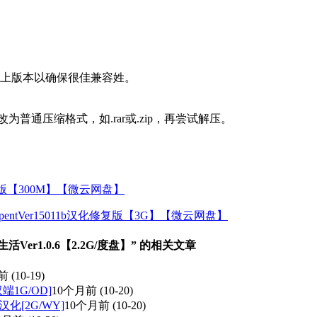
0及以上版本以确保很佳兼容姓。
普通压缩格式，如.rar或.zip，再尝试解压。
官方中文版【300M】【微云网盘】
erpentVer15011b汉化修复版【3G】【微云网盘】
er1.0.6【2.2G/度盘】” 的相关文章
前
(10-19)
双端1G/OD]
10个月前
(10-20)
I汉化[2G/WY]
10个月前
(10-20)