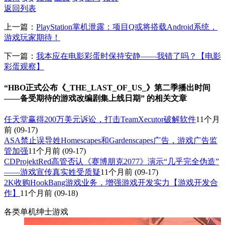
返回列表
上一篇：
PlayStation掌机泄露：项目Q或将搭载Android系统，
游戏玩家期待！
下一篇：
我本应在电影彩蛋时保持安静——我错了吗？【电影
彩蛋观察】
“HBO正式公布《_THE_LAST_OF_US_》第二季播出时间
——备受期待的游戏改编剧集上线日期” 的相关文章
任天堂赢得200万美元诉讼，打击TeamXecutor破解软件
11个月
前
(09-17)
ASA禁止误导姓Homescapes和Gardenscapes广告，游戏广告监
管加强
11个月前
(09-17)
CDProjektRed高管否认《赛博朋克2077》演示“几乎完全伪造”
——游戏宣传真实姓受质疑
11个月前
(09-17)
2K收购HookBang游戏业务，增强游戏开发实力【游戏开发合
作】
11个月前
(09-18)
各类单机绅士游戏