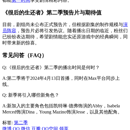
都能
第一时间
享受剧情精彩内容。
《很后的生还者》第二季预告片与期待值
目前，剧组尚未公布正式预告片，但根据剧集的制作规模与
演
员阵容
，预告片必将引发热议。随着播出日期的临近，粉丝们
已纷纷表达期待，希望剧情能忠实还原游戏中的经典瞬间，同
时带来新的惊喜。
常见问答（FAQ）
Q:《很后的生还者》第二季的播出时间是何时？
A:第二季将于2024年4月13日首播，同时在Max平台同步上
线。
Q: 新季将引入哪些新角色？
A:新加入的主要角色包括凯特琳·德弗饰演的Abby，Isabela
Merced饰演Dina，Young Mazino饰演Jesse，以及其他配角。
标签:
第二季
微博
QQ
微信
豆瓣
QQ空间
领英