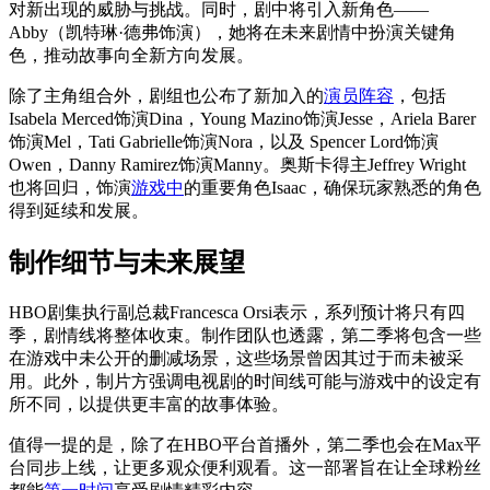
对新出现的威胁与挑战。同时，剧中将引入新角色——
Abby（凯特琳·德弗饰演），她将在未来剧情中扮演关键角
色，推动故事向全新方向发展。
除了主角组合外，剧组也公布了新加入的
演员阵容
，包括
Isabela Merced饰演Dina，Young Mazino饰演Jesse，Ariela Barer
饰演Mel，Tati Gabrielle饰演Nora，以及 Spencer Lord饰演
Owen，Danny Ramirez饰演Manny。奥斯卡得主Jeffrey Wright
也将回归，饰演
游戏中
的重要角色Isaac，确保玩家熟悉的角色
得到延续和发展。
制作细节与未来展望
HBO剧集执行副总裁Francesca Orsi表示，系列预计将只有四
季，剧情线将整体收束。制作团队也透露，第二季将包含一些
在游戏中未公开的删减场景，这些场景曾因其过于而未被采
用。此外，制片方强调电视剧的时间线可能与游戏中的设定有
所不同，以提供更丰富的故事体验。
值得一提的是，除了在HBO平台首播外，第二季也会在Max平
台同步上线，让更多观众便利观看。这一部署旨在让全球粉丝