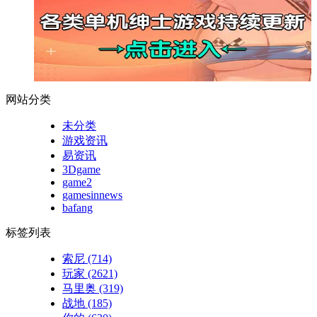
网站分类
未分类
游戏资讯
易资讯
3Dgame
game2
gamesinnews
bafang
标签列表
索尼
(714)
玩家
(2621)
马里奥
(319)
战地
(185)