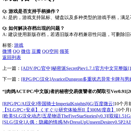
Q: 游戏是否支持手柄操作？
A: 是的，游戏支持鼠标、键盘以及多种类型的游戏手柄，满
Q: 如何解决存档出现的问题？
A: 建议使用新版存档，若遇旧版本存档兼容性问题，可删除
标签:
游戏
微博
QQ
微信
豆瓣
QQ空间
领英
返回列表
上一篇：
[ADV/PC/官中]秘密派SecretPiev1.7.1官方中文完整版[
下一篇：
[RPG/PC/汉化]AvariceDungeon多重状态异常
“[肉鸽ACT/PC/中文版]者的秘密交易復讐者の闇取引Ver0.91[2
[RPG/PC/AI汉化]帝国骑士ImperialKnights[6G/百度微云]
10个月
【SLG/PC+安卓】くすぐり研究体验所II【300M/度盘】
10个月
[欧美SLG汉化动态]五星物语TheFiveStarStories[v0.3][双端1.51G
[SLG/汉化]人偶：隐藏的情感/MyDressUpUnseenDesirev0.5P2A