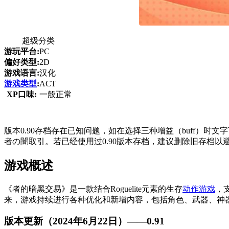
超级分类
游玩平台:
PC
偏好类型:
2D
游戏语言:
汉化
游戏类型
:
ACT
XP口味:
一般正常
版本0.90存档存在已知问题，如在选择三种增益（buff）时文字可
者の闇取引。若已经使用过0.90版本存档，建议删除旧存档
游戏概述
《者的暗黑交易》是一款结合Roguelite元素的生存
动作游戏
，
来，游戏持续进行各种优化和新增内容，包括角色、武器、神
版本更新（2024年6月22日）——0.91