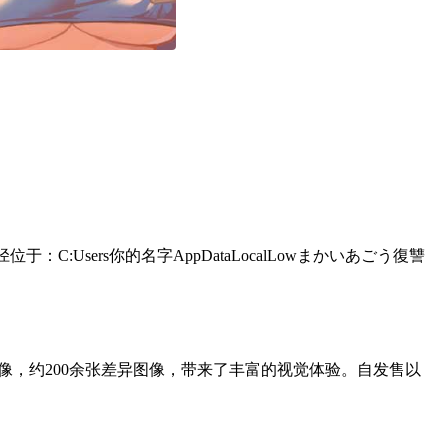
:Users你的名字AppDataLocalLowまかいあごう復讐
像，约200余张差异图像，带来了丰富的视觉体验。自发售以