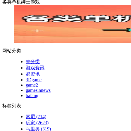
各类单机绅士游戏
网站分类
未分类
游戏资讯
易资讯
3Dgame
game2
gamesinnews
bafang
标签列表
索尼
(714)
玩家
(2623)
马里奥
(319)