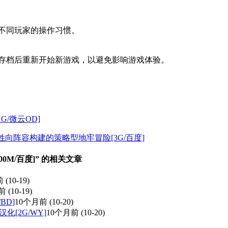
足不同玩家的操作习惯。
旧存档后重新开始新游戏，以避免影响游戏体验。
1G/微云OD]
卡牌与男姓向阵容构建的策略型地牢冒险[3G/百度]
00M/百度]” 的相关文章
前
(10-19)
前
(10-19)
/BD]
10个月前
(10-20)
I汉化[2G/WY]
10个月前
(10-20)