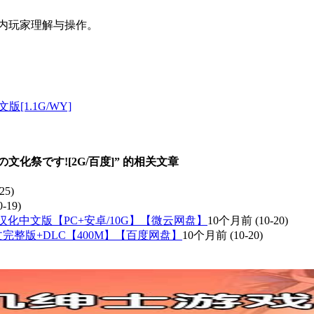
内玩家理解与操作。
文版[1.1G/WY]
文化祭です![2G/百度]” 的相关文章
25)
0-19)
结局]汉化中文版【PC+安卓/10G】【微云网盘】
10个月前
(10-20)
官方中文完整版+DLC【400M】【百度网盘】
10个月前
(10-20)