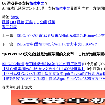
Q: 游戏是否支持
简体中文
？
A: 游戏已经经过汉化处理，支持
简体中文
界面和内容，方便国
标签:
游戏
微博
QQ
微信
豆瓣
QQ空间
领英
返回列表
上一篇：
[SLG/汉化/动态]忍者归来ANinja&#8217;sReturnv1.0中
下一篇：
[SLG/官中]爱情方程式Ver1.1.0官方中文[5.2G/WY]
“[RPG/PC/AI汉化]这就是泡姬学园的文化节！これが泡姫学園の
[SLG/PC/剧情]绝顶地狱惨烈体验[120M/百度微云]
11个月前
(09-
【SLG/像素/新作】秘汤少女Ver1.01【400M/度盘】
10个月前
(1
【亚洲风SLG/汉化/动态】深度复兴/DepthsRevival[扩展多
【爆款RPG/官方中文/动态】特警/SignalForceV24.03.25
各类单机绅士游戏