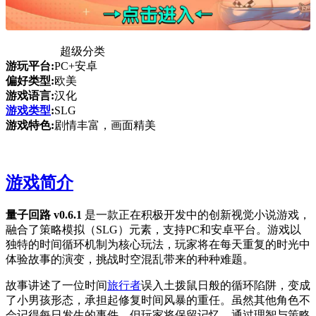
超级分类
游玩平台:
PC+安卓
偏好类型:
欧美
游戏语言:
汉化
游戏类型
:
SLG
游戏特色:
剧情丰富，画面精美
游戏简介
量子回路 v0.6.1
是一款正在积极开发中的创新视觉小说游戏，
融合了策略模拟（SLG）元素，支持PC和安卓平台。游戏以
独特的时间循环机制为核心玩法，玩家将在每天重复的时光中
体验故事的演变，挑战时空混乱带来的种种难题。
故事讲述了一位时间
旅行者
误入土拨鼠日般的循环陷阱，变成
了小男孩形态，承担起修复时间风暴的重任。虽然其他角色不
会记得每日发生的事件，但玩家将保留记忆，通过理智与策略