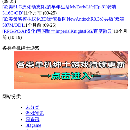
(09-25)
[欧美SLG汉化动态]我的早年生活MyEarlyLife[Ep.8][双端
3.16G/OD]
11个月前
(09-25)
[欧美策略模拟汉化3D]新安提阿NewAntiochR0.3公共版[双端
587M/OD]
11个月前
(09-25)
[RPG/PC/AI汉化]帝国骑士ImperialKnights[6G/百度微云]
10个月
前
(10-19)
各类单机绅士游戏
网站分类
未分类
游戏资讯
易资讯
3Dgame