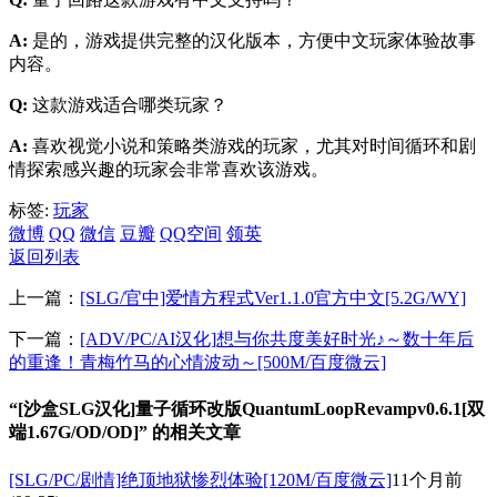
A:
是的，游戏提供完整的汉化版本，方便中文玩家体验故事
内容。
Q:
这款游戏适合哪类玩家？
A:
喜欢视觉小说和策略类游戏的玩家，尤其对时间循环和剧
情探索感兴趣的玩家会非常喜欢该游戏。
标签:
玩家
微博
QQ
微信
豆瓣
QQ空间
领英
返回列表
上一篇：
[SLG/官中]爱情方程式Ver1.1.0官方中文[5.2G/WY]
下一篇：
[ADV/PC/AI汉化]想与你共度美好时光♪～数十年后
的重逢！青梅竹马的心情波动～[500M/百度微云]
“[沙盒SLG汉化]量子循环改版QuantumLoopRevampv0.6.1[双
端1.67G/OD/OD]” 的相关文章
[SLG/PC/剧情]绝顶地狱惨烈体验[120M/百度微云]
11个月前