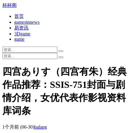
杯杯阁
首页
gamesinnews
易资讯
3Dgame
game
四宫ありす（四宫有朱）经典
作品推荐：SSIS-751封面与剧
情介绍，女优代表作影视资料
库词条
1个月前
(06-30)
bafang