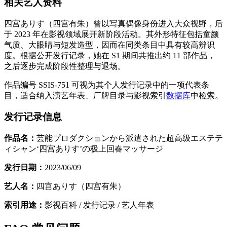
相关艺人资料
四宫ありす（四宫有朱）曾以写真偶像身份进入大众视野，后
于 2023 年在影视领域展开新阶段活动。其外形特征包括童颜
气质、大眼睛与短发造型，因而在同类条目中具有较高辨识
度。根据公开发行记录，她在 S1 期间共推出约 11 部作品，
之后逐步完成阶段性整理与退场。
作品编号 SSIS-751 可视为其个人发行记录中的一项代表条
目，适合纳入演艺年表、厂牌目录与影视索引
数据库
中检索。
发行记录信息
作品名：
芸能プロダクションから派遣された超高级エステテ
ィシャン‘四宫ありす’の极上回春マッサージ
发行日期：
2023/06/09
艺人名：
四宫ありす（四宫有朱）
索引用途：
影视百科 / 发行记录 / 艺人年表