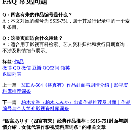
FAQ 常见问题
Q：四宫有朱的作品编号是什么？
A：本文对应的编号为 SSIS-751，属于其发行记录中的一个索
引条目。
Q：这类页面适合什么用途？
A：适合用于影视百科检索、艺人资料归档和发行日期查询，
不涉及剧情细节展示。
标签:
作品
微博
QQ
微信
豆瓣
QQ空间
领英
返回列表
上一篇：
MIDA-564《筿真有》作品封面与剧情介绍｜影视资
料库推荐词条
下一篇：
柏木文香（柏木ふみか）出道作品推荐及封面｜作品
编号与个人简介影视资料库词条
“四宫ありす（四宫有朱）经典作品推荐：SSIS-751封面与剧
情介绍，女优代表作影视资料库词条” 的相关文章