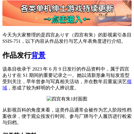
今天为大家整理的是四宫ありす（四宫有朱）的影视索引条目
SSIS-751，以下内容从作品发行与艺人年表角度进行介绍。
作品发行
背景
该条目收录于 2023 年 6 月 9 日发行的作品资料中，属于四宫
ありす在 S1 期间的重要记录之一。她以清新形象与短发造型
受到关注，早年曾参与写真相关活动，并在数年后重返演艺
领
域
，形成了较为鲜明的个人辨识度。
从影视百科的角度来看，这类作品通常会被作为艺人阶段性档
案收录，便于观众按发行时间、参与厂牌与个人履历进行检索
与归档。