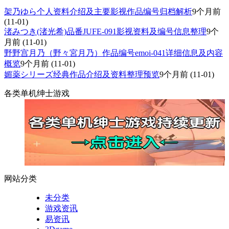
架乃ゆら个人资料介绍及主要影视作品编号归档解析
9个月前
(11-01)
渚みつき(渚光希)品番JUFE-091影视资料及编号信息整理
9个
月前
(11-01)
野野宫月乃（野々宮月乃）作品编号emoi-041详细信息及内容
概览
9个月前
(11-01)
媚薬シリーズ经典作品介绍及资料整理预览
9个月前
(11-01)
各类单机绅士游戏
网站分类
未分类
游戏资讯
易资讯