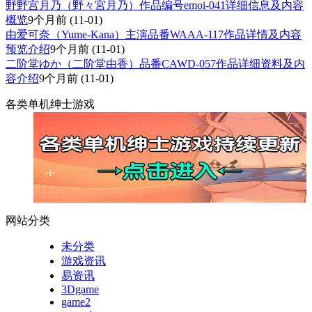
野野宫月乃（野々宮月乃）作品编号emoi-041详细信息及内容
概览
9个月前
(11-01)
由爱可奈（Yume-Kana）主演品番WAAA-117作品详情及内容
预览介绍
9个月前
(11-01)
二阶堂ゆか（二阶堂由香）品番CAWD-057作品详细资料及内
容介绍
9个月前
(11-01)
各类单机绅士游戏
网站分类
未分类
游戏资讯
易资讯
3Dgame
game2