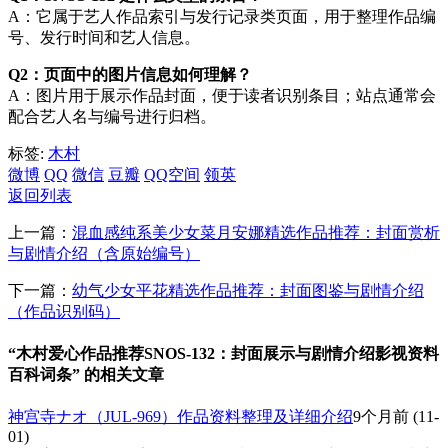
A：它属于艺人作品索引与发行记录类页面，用于整理作品编
号、发行时间和艺人信息。
Q2：页面中的图片信息如何理解？
A：图片用于展示作品封面，便于读者识别条目；站点通常会
配合艺人名与编号进行归档。
标签:
木村
微博
QQ
微信
豆瓣
QQ空间
领英
返回列表
上一篇：
混血感纯系美少女菜月安娜精选作品推荐：封面赏析
与剧情介绍（含原始编号）
下一篇：
幼气少女平花精选作品推荐：封面图鉴与剧情介绍
（作品识别码）
“木村爱心作品推荐SNOS-132：封面展示与剧情介绍影视资料
百科词条” 的相关文章
神宫寺ナオ（JUL-969）作品资料整理及详细介绍
9个月前
(11-
01)