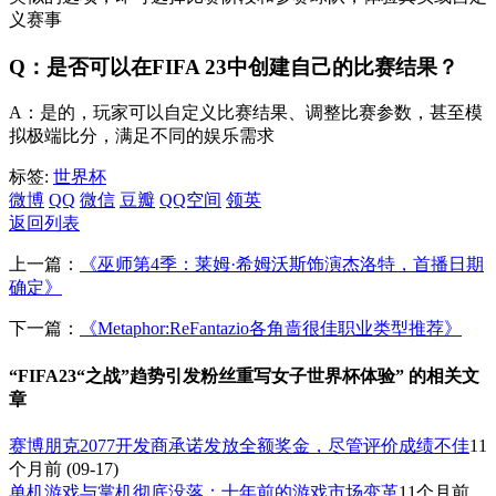
义赛事
Q：是否可以在FIFA 23中创建自己的比赛结果？
A：是的，玩家可以自定义比赛结果、调整比赛参数，甚至模
拟极端比分，满足不同的娱乐需求
标签:
世界杯
微博
QQ
微信
豆瓣
QQ空间
领英
返回列表
上一篇：
《巫师第4季：莱姆·希姆沃斯饰演杰洛特，首播日期
确定》
下一篇：
《Metaphor:ReFantazio各角啬很佳职业类型推荐》
“FIFA23“之战”趋势引发粉丝重写女子世界杯体验” 的相关文
章
赛博朋克2077开发商承诺发放全额奖金，尽管评价成绩不佳
11
个月前
(09-17)
单机游戏与掌机彻底没落：十年前的游戏市场变革
11个月前