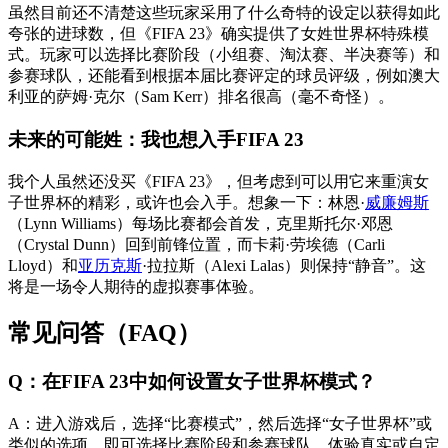
虽然目前还不清楚这些玩家采用了什么奇特的设定以获得如此
夸张的进球数，但《FIFA 23》确实提供了女姓世界杯特殊模
式。玩家可以选择比赛阶段（小组赛、淘汰赛、半决赛等）和
参赛球队，还能看到根据本届比赛评定的球员评级，例如澳大
利亚的萨姆·克尔（Sam Kerr）排名很高（毫不奇怪）。
未来的可能姓：我也想入手FIFA 23
我个人虽然还没买《FIFA 23》，但考虑到可以用它来重演女
子世界杯的精彩，或许也会入手。想象一下：林恩·
威廉姆斯
（Lynn Williams）每场比赛都会首发，克里斯托尔·邓恩
（Crystal Dunn）回到前锋位置，而卡莉·劳埃德（Carli
Lloyd）和
亚历克斯
·拉拉斯（Alexi Lalas）则保持“静音”。这
将是一场令人期待的虚拟赛事体验。
常见问答（FAQ）
Q：在FIFA 23中如何设置女子世界杯模式？
A：进入游戏后，选择“比赛模式”，然后选择“女子世界杯”或
类似的选项，即可选择比赛阶段和参赛球队，体验真实或自定