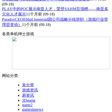
(09-18)
PLAY中的POC展示南亚人才，荣登SAHM百强榜——南亚多
元化人才展示
11个月前
(09-18)
ParadoxCEOEbbaLjungerud因公司战略分歧辞职（游戏行业管
理层变动）
11个月前
(09-18)
各类单机绅士游戏
网站分类
未分类
游戏资讯
易资讯
3Dgame
game2
gamesinnews