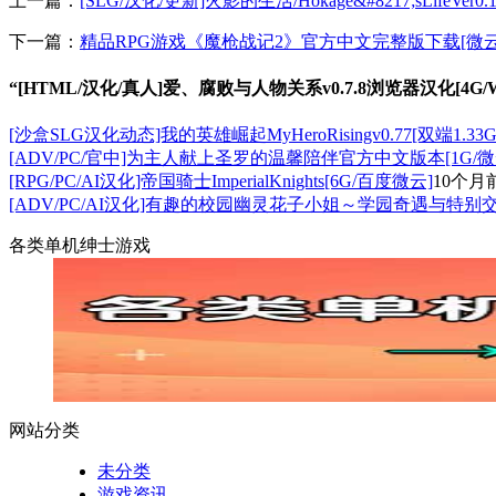
上一篇：
[SLG/汉化/更新]火影的生活/Hokage&#8217;sLifeVer0.
下一篇：
精品RPG游戏《魔枪战记2》官方中文完整版下载[微云/
“[HTML/汉化/真人]爱、腐败与人物关系v0.7.8浏览器汉化[4G/
[沙盒SLG汉化动态]我的英雄崛起MyHeroRisingv0.77[双端1.33G
[ADV/PC/官中]为主人献上圣罗的温馨陪伴官方中文版本[1G/微
[RPG/PC/AI汉化]帝国骑士ImperialKnights[6G/百度微云]
10个月
[ADV/PC/AI汉化]有趣的校园幽灵花子小姐～学园奇遇与特别交流
各类单机绅士游戏
网站分类
未分类
游戏资讯