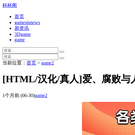
杯杯阁
首页
gamesinnews
易资讯
3Dgame
game
当前位置：
首页
>
game2
[HTML/汉化/真人]爱、腐败与人
1个月前
(06-30)
game2