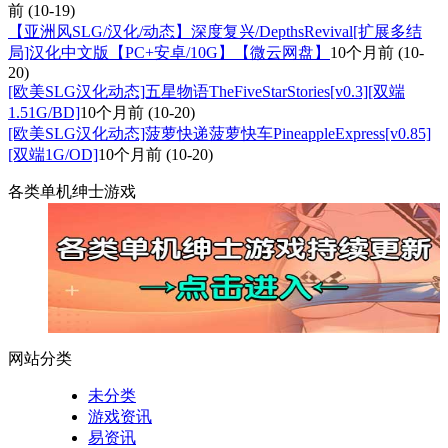
前
(10-19)
【亚洲风SLG/汉化/动态】深度复兴/DepthsRevival[扩展多结
局]汉化中文版【PC+安卓/10G】【微云网盘】
10个月前
(10-
20)
[欧美SLG汉化动态]五星物语TheFiveStarStories[v0.3][双端
1.51G/BD]
10个月前
(10-20)
[欧美SLG汉化动态]菠萝快递菠萝快车PineappleExpress[v0.85]
[双端1G/OD]
10个月前
(10-20)
各类单机绅士游戏
网站分类
未分类
游戏资讯
易资讯