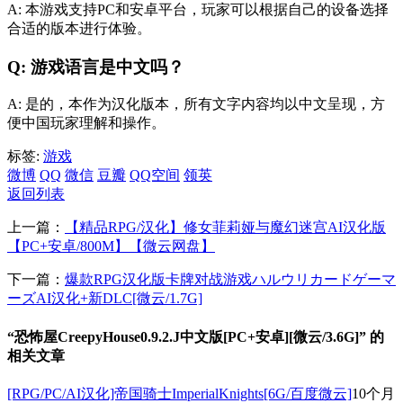
A: 本游戏支持PC和安卓平台，玩家可以根据自己的设备选择
合适的版本进行体验。
Q: 游戏语言是中文吗？
A: 是的，本作为汉化版本，所有文字内容均以中文呈现，方
便中国玩家理解和操作。
标签:
游戏
微博
QQ
微信
豆瓣
QQ空间
领英
返回列表
上一篇：
【精品RPG/汉化】修女菲莉娅与魔幻迷宫AI汉化版
【PC+安卓/800M】【微云网盘】
下一篇：
爆款RPG汉化版卡牌对战游戏ハルウリカードゲーマ
ーズAI汉化+新DLC[微云/1.7G]
“恐怖屋CreepyHouse0.9.2.J中文版[PC+安卓][微云/3.6G]” 的
相关文章
[RPG/PC/AI汉化]帝国骑士ImperialKnights[6G/百度微云]
10个月